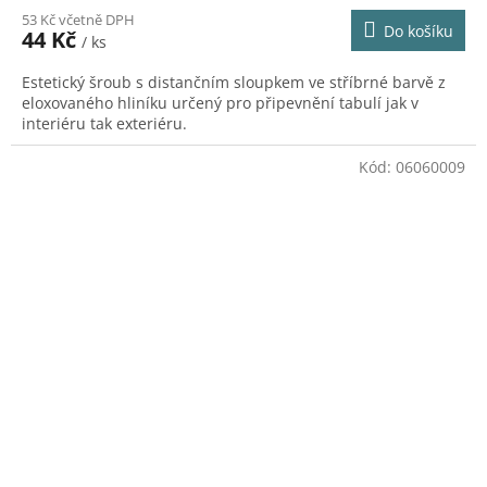
53 Kč včetně DPH
Do košíku
44 Kč
/ ks
Estetický šroub s distančním sloupkem ve stříbrné barvě z
eloxovaného hliníku určený pro připevnění tabulí jak v
interiéru tak exteriéru.
Kód:
06060009