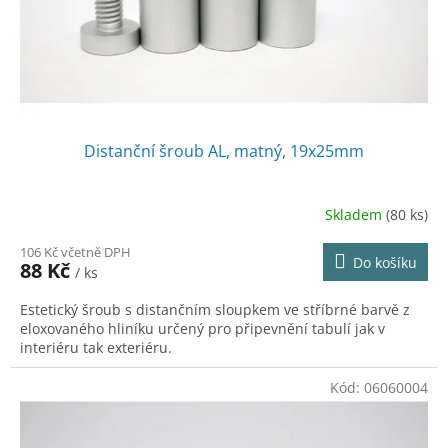
u
k
t
ů
Distanční šroub AL, matný, 19x25mm
Skladem
(80 ks)
106 Kč včetně DPH
Do košíku
88 Kč
/ ks
Estetický šroub s distančním sloupkem ve stříbrné barvě z
eloxovaného hliníku určený pro připevnění tabulí jak v
interiéru tak exteriéru.
Kód:
06060004