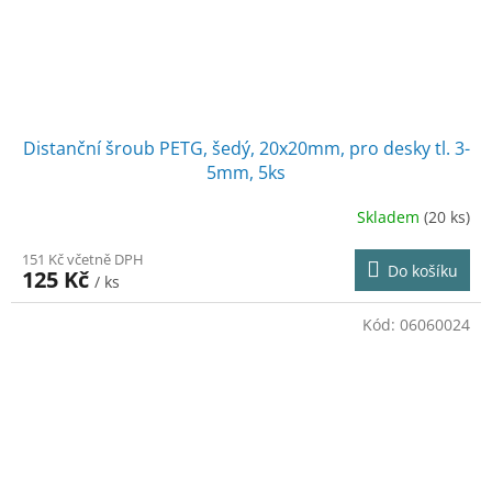
Distanční šroub PETG, šedý, 20x20mm, pro desky tl. 3-
5mm, 5ks
Skladem
(20 ks)
151 Kč včetně DPH
Do košíku
125 Kč
/ ks
Kód:
06060024