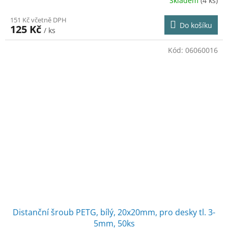
Skladem
(4 ks)
151 Kč včetně DPH
Do košíku
125 Kč
/ ks
Kód:
06060016
Distanční šroub PETG, bílý, 20x20mm, pro desky tl. 3-
5mm, 50ks