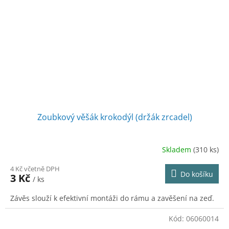
Zoubkový věšák krokodýl (držák zrcadel)
Skladem
(310 ks)
4 Kč včetně DPH
Do košíku
3 Kč
/ ks
Závěs slouží k efektivní montáži do rámu a zavěšení na zeď.
Kód:
06060014