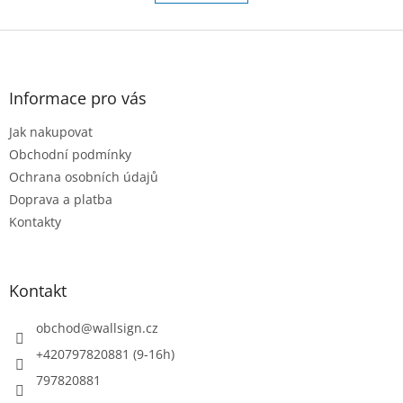
á
k
o
d
v
Z
a
á
c
á
n
í
p
í
p
a
Informace pro vás
r
t
v
Jak nakupovat
í
k
Obchodní podmínky
y
v
Ochrana osobních údajů
ý
Doprava a platba
p
Kontakty
i
s
u
Kontakt
obchod
@
wallsign.cz
+420797820881 (9-16h)
797820881