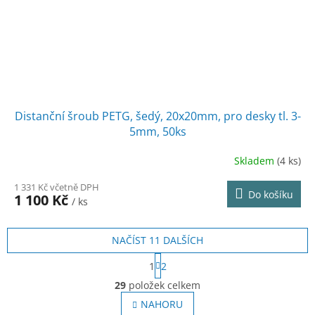
Distanční šroub PETG, šedý, 20x20mm, pro desky tl. 3-
5mm, 50ks
Skladem
(4 ks)
1 331 Kč včetně DPH
Do košíku
1 100 Kč
/ ks
NAČÍST 11 DALŠÍCH
S
1
2
t
O
r
29
položek celkem
v
á
l
NAHORU
n