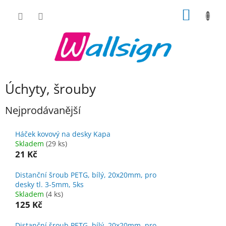
Přejít
NÁKUP
na
obsah
KOŠÍK
Úchyty, šrouby
Nejprodávanější
Háček kovový na desky Kapa
Skladem
(29 ks)
21 Kč
Distanční šroub PETG, bílý, 20x20mm, pro
desky tl. 3-5mm, 5ks
Skladem
(4 ks)
125 Kč
Distanční šroub PETG, bílý, 20x20mm, pro