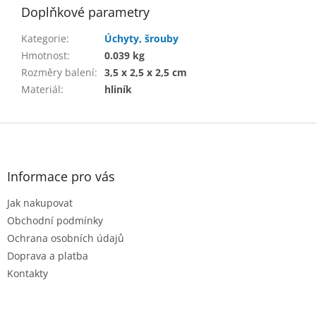
Doplňkové parametry
Kategorie
:
Úchyty, šrouby
Hmotnost
:
0.039 kg
Rozměry balení
:
3,5 x 2,5 x 2,5 cm
Materiál
:
hliník
Z
á
p
a
Informace pro vás
t
Jak nakupovat
í
Obchodní podmínky
Ochrana osobních údajů
Doprava a platba
Kontakty