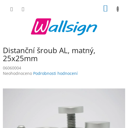
Přejít
NÁKUP
na
obsah
KOŠÍK
Distanční šroub AL, matný,
25x25mm
06060004
Průměrné
Neohodnoceno
Podrobnosti hodnocení
hodnocení
produktu
je
0,0
z
5
hvězdiček.