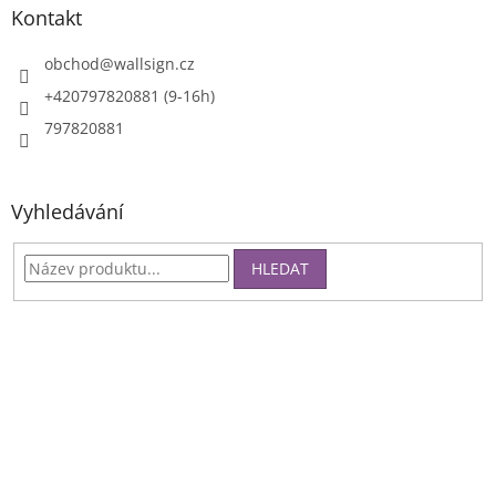
Kontakt
obchod
@
wallsign.cz
+420797820881 (9-16h)
797820881
Vyhledávání
HLEDAT