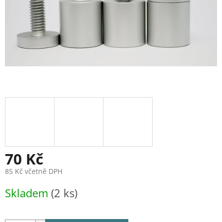
70 Kč
85 Kč včetně DPH
Měrná
Skladem
(2 ks)
cena: