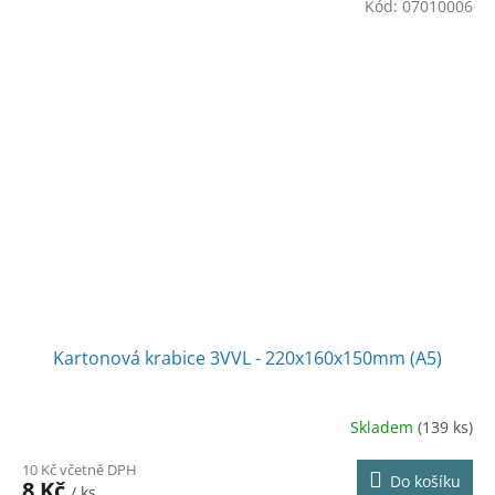
Kód:
07010006
Kartonová krabice 3VVL - 220x160x150mm (A5)
Skladem
(139 ks)
10 Kč včetně DPH
Do košíku
8 Kč
/ ks