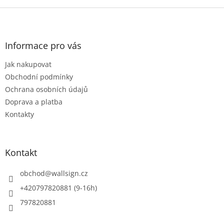
o
d
v
Z
a
á
c
á
n
í
p
í
p
a
Informace pro vás
r
t
v
Jak nakupovat
í
k
Obchodní podmínky
y
v
Ochrana osobních údajů
ý
Doprava a platba
p
Kontakty
i
s
u
Kontakt
obchod
@
wallsign.cz
+420797820881 (9-16h)
797820881