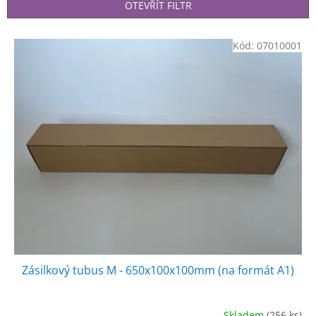
p
OTEVŘÍT FILTR
r
o
V
Kód:
07010001
d
ý
u
p
k
i
t
s
ů
p
r
o
d
u
k
t
ů
Zásilkový tubus M - 650x100x100mm (na formát A1)
Skladem
(256 ks)