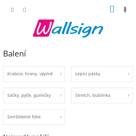
Přejít
NÁKUP
na
obsah
KOŠÍK
Balení
Krabice, hrany, výplně
Lepící pásky
Sáčky, pytle, gumičky
Stretch, bublinka
Smrštitelné fólie