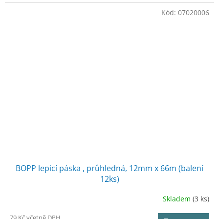
trvanlivosti.
Kód:
07020006
BOPP lepicí páska , průhledná, 12mm x 66m (balení
12ks)
Skladem
(3 ks)
79 Kč včetně DPH