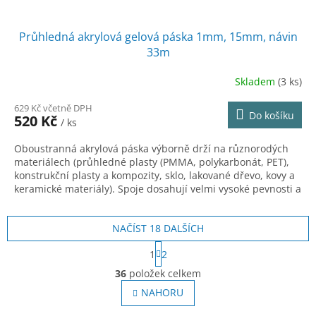
Průhledná akrylová gelová páska 1mm, 15mm, návin
33m
Skladem
(3 ks)
629 Kč včetně DPH
Do košíku
520 Kč
/ ks
Oboustranná akrylová páska výborně drží na různorodých
materiálech (průhledné plasty (PMMA, polykarbonát, PET),
konstrukční plasty a kompozity, sklo, lakované dřevo, kovy a
keramické materiály). Spoje dosahují velmi vysoké pevnosti a
trvanlivosti.
NAČÍST 18 DALŠÍCH
S
1
2
t
O
r
36
položek celkem
v
á
l
NAHORU
n
á
k