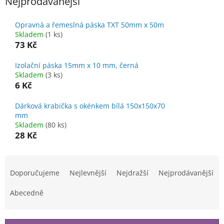
Nejprodávanější
Opravná a řemeslná páska TXT 50mm x 50m
Skladem
(1 ks)
73 Kč
Izolační páska 15mm x 10 mm, černá
Skladem
(3 ks)
6 Kč
Dárková krabička s okénkem bílá 150x150x70
mm
Skladem
(80 ks)
28 Kč
Ř
a
Doporučujeme
Nejlevnější
Nejdražší
Nejprodávanější
z
e
Abecedně
n
í