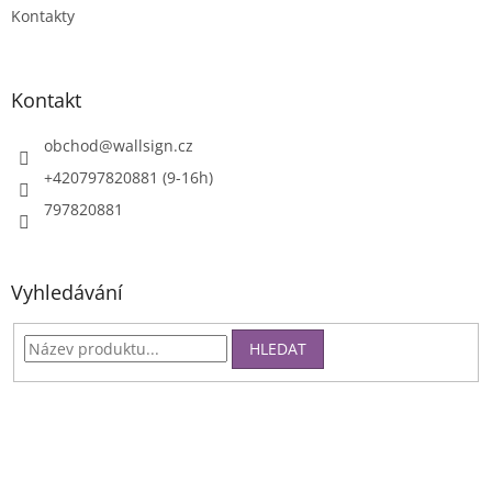
Kontakty
v
ý
p
i
Kontakt
s
u
obchod
@
wallsign.cz
+420797820881 (9-16h)
797820881
Vyhledávání
HLEDAT