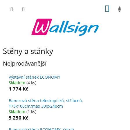
Přejít
NÁKUP
na
obsah
KOŠÍK
Stěny a stánky
Nejprodávanější
Výstavní stánek ECONOMY
Skladem
(4 ks)
1 774 Kč
Banerová stěna teleskopická, stříbrná,
175x100cm/max 300x240cm
Skladem
(1 ks)
5 250 Kč
Banerová stěna ECONOMY, černá,