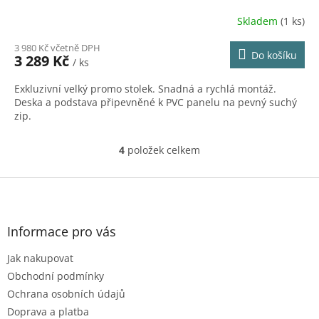
Skladem
(1 ks)
3 980 Kč včetně DPH
Do košíku
3 289 Kč
/ ks
Exkluzivní velký promo stolek. Snadná a rychlá montáž.
Deska a podstava připevněné k PVC panelu na pevný suchý
zip.
4
položek celkem
O
v
l
Z
á
á
d
p
a
a
Informace pro vás
c
t
í
Jak nakupovat
í
p
r
Obchodní podmínky
v
Ochrana osobních údajů
k
Doprava a platba
y