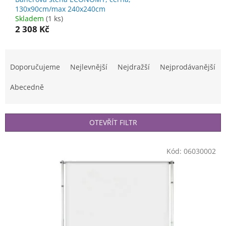
130x90cm/max 240x240cm
Skladem
(1 ks)
2 308 Kč
Ř
a
Doporučujeme
Nejlevnější
Nejdražší
Nejprodávanější
z
e
Abecedně
n
í
p
OTEVŘÍT FILTR
r
o
V
Kód:
06030002
d
ý
u
p
k
i
t
s
ů
p
r
o