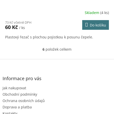
Skladem
(4 ks)
73 Kč včetně DPH
Do košíku
60 Kč
/ ks
Plastový řezač s plochou pojistkou k posunu čepele.
6
položek celkem
O
v
l
Z
á
á
d
p
a
a
Informace pro vás
c
t
í
Jak nakupovat
í
p
r
Obchodní podmínky
v
Ochrana osobních údajů
k
Doprava a platba
y
Kontakty
v