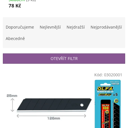
78 Kč
Ř
a
Doporučujeme
Nejlevnější
Nejdražší
Nejprodávanější
z
e
Abecedně
n
í
p
OTEVŘÍT FILTR
r
o
V
Kód:
03020001
d
ý
u
p
k
i
t
s
ů
p
r
o
d