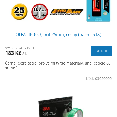
u
k
t
ů
OLFA HBB-5B, břit 25mm, černý (balení 5 ks)
221 Kč včetně DPH
DETAIL
183 Kč
/ ks
Černá, extra ostrá, pro velmi tvrdé materiály, úhel čepele 60
stupňů.
Kód:
03020002