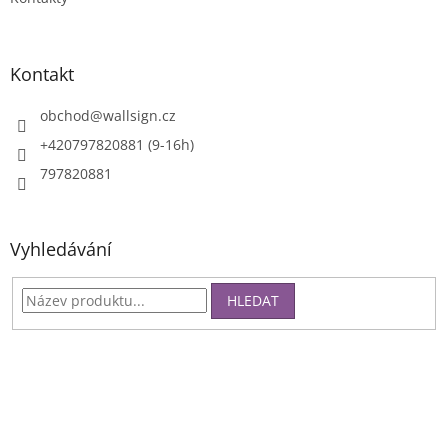
ý
p
i
Kontakt
s
u
obchod
@
wallsign.cz
+420797820881 (9-16h)
797820881
Vyhledávání
HLEDAT