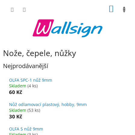
Přejít
NÁKUP
na
obsah
KOŠÍK
Nože, čepele, nůžky
Nejprodávanější
OLFA SPC-1 nůž 9mm
Skladem
(4 ks)
60 Kč
Nůž odlamovací plastový, hobby, 9mm
Skladem
(53 ks)
30 Kč
OLFA S nůž 9mm
Skladem
(3 ks)