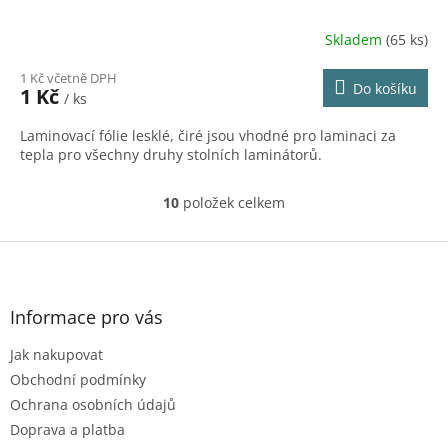
Skladem
(65 ks)
1 Kč včetně DPH
Do košíku
1 Kč
/ ks
Laminovací fólie lesklé, čiré jsou vhodné pro laminaci za
tepla pro všechny druhy stolních laminátorů.
10
položek celkem
O
v
l
Z
á
á
d
p
a
a
Informace pro vás
c
t
í
Jak nakupovat
í
p
r
Obchodní podmínky
v
Ochrana osobních údajů
k
Doprava a platba
y