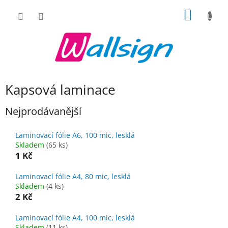
Přejít
NÁKUP
na
obsah
KOŠÍK
Kapsová laminace
Nejprodávanější
Laminovací fólie A6, 100 mic, lesklá
Skladem
(65 ks)
1 Kč
Laminovací fólie A4, 80 mic, lesklá
Skladem
(4 ks)
2 Kč
Laminovací fólie A4, 100 mic, lesklá
Skladem
(11 ks)