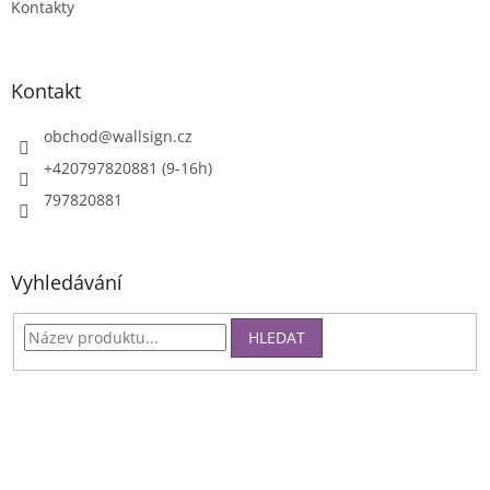
Kontakty
v
ý
p
i
Kontakt
s
u
obchod
@
wallsign.cz
+420797820881 (9-16h)
797820881
Vyhledávání
HLEDAT