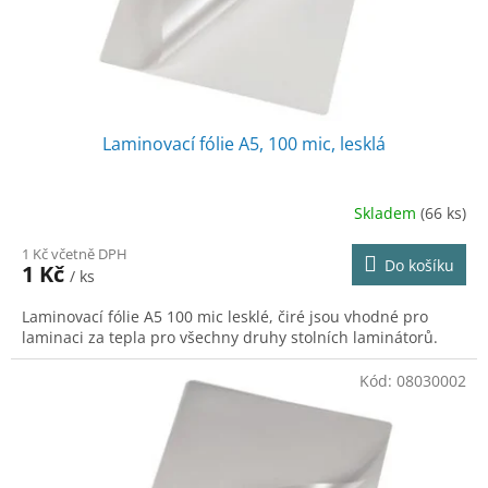
u
k
t
ů
Laminovací fólie A5, 100 mic, lesklá
Skladem
(66 ks)
1 Kč včetně DPH
Do košíku
1 Kč
/ ks
Laminovací fólie A5 100 mic lesklé, čiré jsou vhodné pro
laminaci za tepla pro všechny druhy stolních laminátorů.
Kód:
08030002