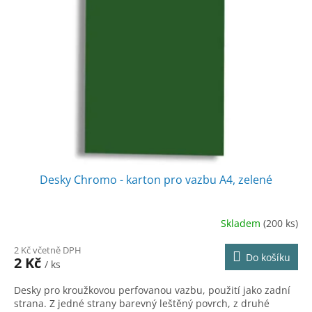
Desky Chromo - karton pro vazbu A4, zelené
Skladem
(200 ks)
2 Kč včetně DPH
Do košíku
2 Kč
/ ks
Desky pro kroužkovou perfovanou vazbu, použití jako zadní
strana. Z jedné strany barevný leštěný povrch, z druhé