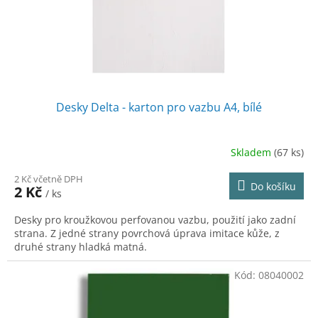
u
k
t
ů
Desky Delta - karton pro vazbu A4, bílé
Skladem
(67 ks)
2 Kč včetně DPH
Do košíku
2 Kč
/ ks
Desky pro kroužkovou perfovanou vazbu, použití jako zadní
strana. Z jedné strany povrchová úprava imitace kůže, z
druhé strany hladká matná.
Kód:
08040002