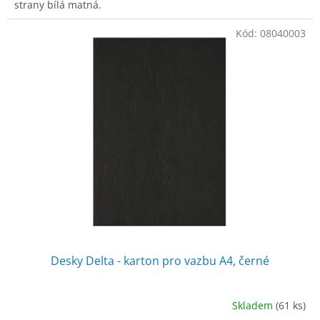
strany bílá matná.
Kód:
08040003
Desky Delta - karton pro vazbu A4, černé
Skladem
(61 ks)