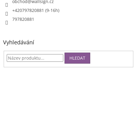
obchod
@
wallsign.cz
+420797820881 (9-16h)
797820881
Vyhledávání
HLEDAT