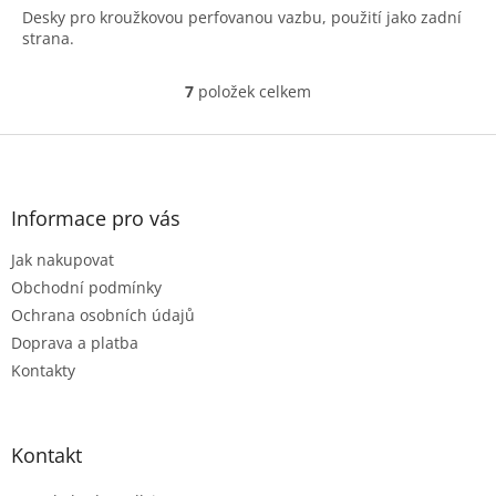
Desky pro kroužkovou perfovanou vazbu, použití jako zadní
strana.
7
položek celkem
O
v
l
Z
á
á
d
p
a
a
Informace pro vás
c
t
í
Jak nakupovat
í
p
r
Obchodní podmínky
v
Ochrana osobních údajů
k
Doprava a platba
y
Kontakty
v
ý
p
i
Kontakt
s
u