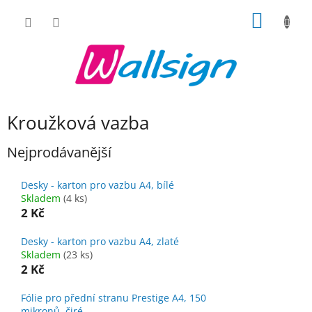
Přejít
NÁKUP
na
obsah
KOŠÍK
Kroužková vazba
Nejprodávanější
Desky - karton pro vazbu A4, bílé
Skladem
(4 ks)
2 Kč
Desky - karton pro vazbu A4, zlaté
Skladem
(23 ks)
2 Kč
Fólie pro přední stranu Prestige A4, 150
mikronů, čiré