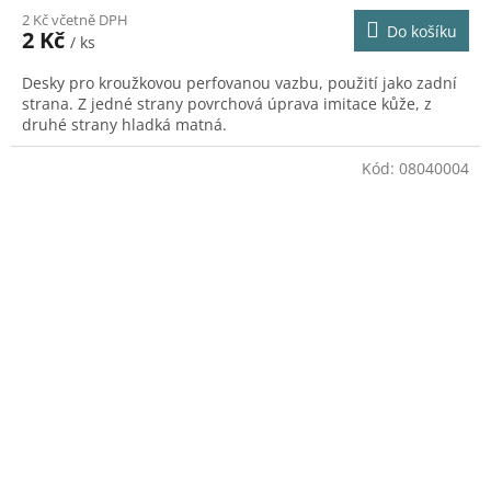
2 Kč včetně DPH
Do košíku
2 Kč
/ ks
Desky pro kroužkovou perfovanou vazbu, použití jako zadní
strana. Z jedné strany povrchová úprava imitace kůže, z
druhé strany hladká matná.
Kód:
08040004