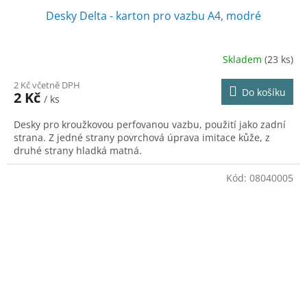
Desky Delta - karton pro vazbu A4, modré
Skladem
(23 ks)
2 Kč včetně DPH
Do košíku
2 Kč
/ ks
Desky pro kroužkovou perfovanou vazbu, použití jako zadní
strana. Z jedné strany povrchová úprava imitace kůže, z
druhé strany hladká matná.
Kód:
08040005