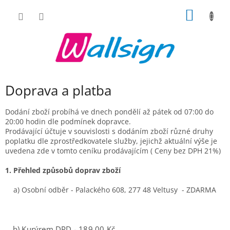
Přejít
NÁKUP
na
obsah
KOŠÍK
Doprava a platba
Dodání zboží probíhá ve dnech pondělí až pátek od 07:00 do
20:00 hodin dle podmínek dopravce.
Prodávající účtuje v souvislosti s dodáním zboží různé druhy
poplatku dle zprostředkovatele služby, jejichž aktuální výše je
uvedena zde v tomto ceníku prodávajícím ( Ceny bez DPH 21%)
1. Přehled způsobů doprav zboží
a) Osobní odběr - Palackého 608, 277 48 Veltusy - ZDARMA
b) Kurýrem DPD - 189,00 Kč