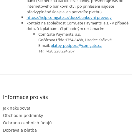
bank (
Kliknete na tlačítko své banky, přesměruje vás do
internetového bankovnictví, po přihlášení najdete
předvyplněné údaje a jen potvrdíte platbu)
https://help.comgate.cz/docs/bankovni-prevody
kontakt na společnost ComGate Payments, a.s. - v případě
dotazů k platbám , či případným reklamacím
ComGate Payments, a.s.
Gočárova třída 1754 / 48b, Hradec Králové
E-mail:
platby-podpora@comgate.cz
Tel: +420 228 224 267
Z
á
p
a
Informace pro vás
t
Jak nakupovat
í
Obchodní podmínky
Ochrana osobních údajů
Doprava a platba