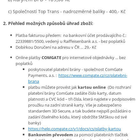
c) Společností Top Trans - nadrozměrné balíky - 400,- Kč
2. Přehled možných způsobů úhrad zboží:
Platba fakturou předem: na bankovní účet prodávajícího č.:
22339881/5500, vedený u Raiffeisenbank a.s. - bez poplatků
Dobírkou Doručení na adresu v ČR … 29,- Kč
Online platby
COMGATE
pro internetové objednávky ... bez
poplatků
poskytovatel platební brány - společnost ComGate
Payments, a.s. :
https://www.comgate.cz/cz/platebni-
brana
platbu můžete provést jak
kartou online
(
Do rozhraní
platební brány ComGate zadáte číslo karty, datum
platnosti a CVC kód – tři čísla, která najdete v podpisovém
proužku na zadní straně karty. Vše je zabezpečeno
standardem 3D Secure, a tak budete nejspíš požádáni o
zadání číselného kódu, který obdržíte SMSkou od své
banky)
https://help.comgate.cz/v1/docs/cs/platby-kartou
Bankovním převodem
za pomocí platebních tlačítek