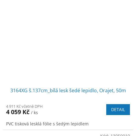
3164XG š.137cm_bílá lesk šedé lepidlo, Orajet, 50m
4 911 Kč včetně DPH
DETAIL
4 059 Kč
/ ks
PVC tisková lesklá fólie s šedým lepidlem
Kód:
13050010