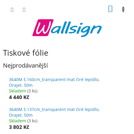
Přejít
NÁKUP
na
obsah
KOŠÍK
Tiskové fólie
Nejprodávanější
3640M š.160cm_transparent mat čiré lepidlo,
Orajet, 50m
Skladem
(3 ks)
4 440 Kč
3640M š.137cm_transparent mat čiré lepidlo,
Orajet, 50m
Skladem
(3 ks)
3 802 Kč