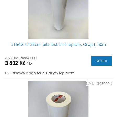
d
u
k
t
ů
3164G š.137cm_bílá lesk čiré lepidlo, Orajet, 50m
4 600 Kč včetně DPH
DETAIL
3 802 Kč
/ ks
PVC tisková lesklá fólie s čirým lepidlem
Kód:
13050004