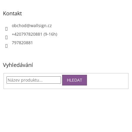
p
i
Kontakt
s
u
obchod
@
wallsign.cz
+420797820881 (9-16h)
797820881
Vyhledávání
HLEDAT