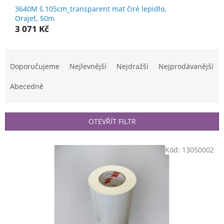
3640M š.105cm_transparent mat čiré lepidlo,
Orajet, 50m
3 071 Kč
Ř
a
Doporučujeme
Nejlevnější
Nejdražší
Nejprodávanější
z
e
Abecedně
n
í
p
OTEVŘÍT FILTR
r
o
V
Kód:
13050002
d
ý
u
p
k
i
t
s
ů
p
r
o