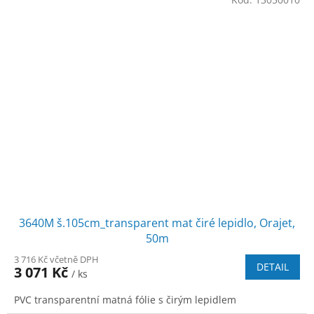
3640M š.105cm_transparent mat čiré lepidlo, Orajet,
50m
3 716 Kč včetně DPH
DETAIL
3 071 Kč
/ ks
PVC transparentní matná fólie s čirým lepidlem