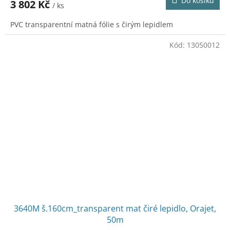
Do košíku
3 802 Kč
/ ks
PVC transparentní matná fólie s čirým lepidlem
Kód:
13050012
3640M š.160cm_transparent mat čiré lepidlo, Orajet,
50m