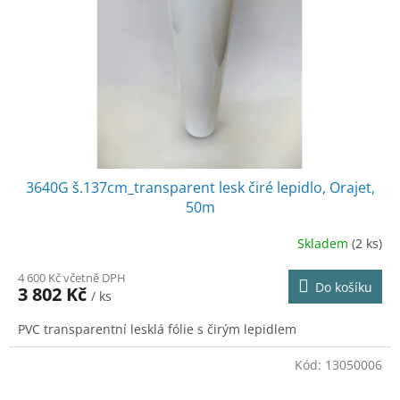
3640G š.137cm_transparent lesk čiré lepidlo, Orajet,
50m
Skladem
(2 ks)
4 600 Kč včetně DPH
Do košíku
3 802 Kč
/ ks
PVC transparentní lesklá fólie s čirým lepidlem
Kód:
13050006