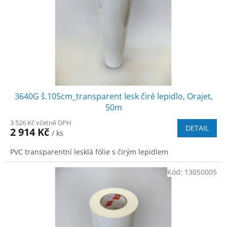
3640G š.105cm_transparent lesk čiré lepidlo, Orajet,
50m
3 526 Kč včetně DPH
DETAIL
2 914 Kč
/ ks
PVC transparentní lesklá fólie s čirým lepidlem
Kód:
13050005