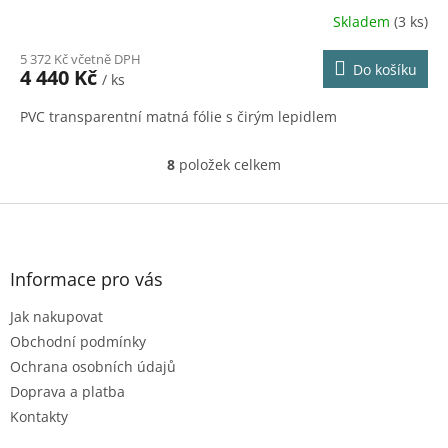
Skladem
(3 ks)
5 372 Kč včetně DPH
Do košíku
4 440 Kč
/ ks
PVC transparentní matná fólie s čirým lepidlem
8
položek celkem
O
v
l
Z
á
á
d
p
a
a
Informace pro vás
c
t
í
Jak nakupovat
í
p
r
Obchodní podmínky
v
Ochrana osobních údajů
k
Doprava a platba
y
Kontakty
v
ý