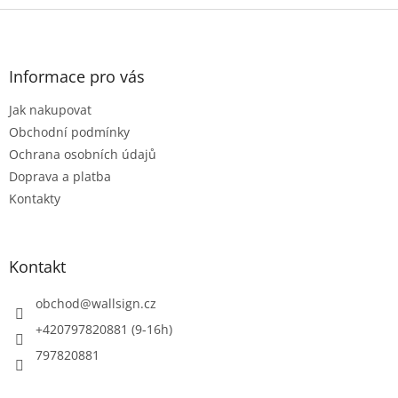
Z
á
p
a
Informace pro vás
t
Jak nakupovat
í
Obchodní podmínky
Ochrana osobních údajů
Doprava a platba
Kontakty
Kontakt
obchod
@
wallsign.cz
+420797820881 (9-16h)
797820881