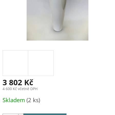
3 802 Kč
4 600 Kč včetně DPH
Měrná
Skladem
(2 ks)
cena: