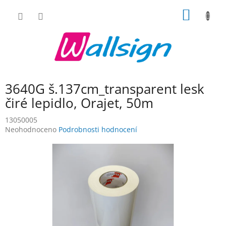
Přejít
NÁKUP
na
obsah
KOŠÍK
3640G š.137cm_transparent lesk
čiré lepidlo, Orajet, 50m
13050005
Průměrné
Neohodnoceno
Podrobnosti hodnocení
hodnocení
produktu
je
0,0
z
5
hvězdiček.