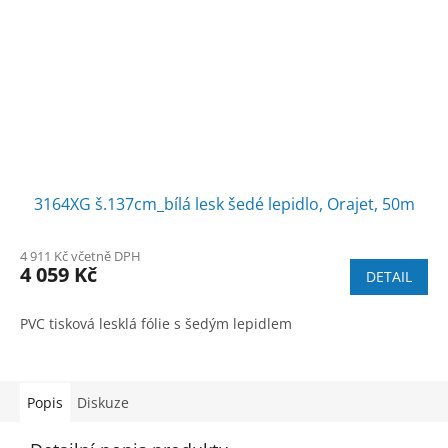
3164XG š.137cm_bílá lesk šedé lepidlo, Orajet, 50m
4 911 Kč včetně DPH
4 059 Kč
DETAIL
PVC tisková lesklá fólie s šedým lepidlem
Popis
Diskuze