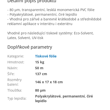
Detailní popis produktu
- 80 µm, transparentní, lesklá monomerická PVC fólie
- Polyakrylátové, permanentní, čiré lepidlo
- Vhodná pro zářivé a barevné krátkodobé a střednědobé
reklamní aplikace v interiéru i exteriéru
Vhodné pro následující tiskové systémy: Eco-Solvent,
Latex, Solvent, UV-tisk
Doplňkové parametry
Kategorie
:
Tiskové fólie
Hmotnost
:
15 kg
Návin
:
50 m
Šíře
:
137 cm
Rozměry
146 x 17 x 18 cm
balení
:
Tloušťka
:
80 µm
Polyakrylátové, permanentní, čiré
Typ lepidla
:
lepidlo