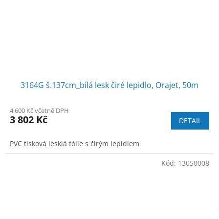
3164G š.137cm_bílá lesk čiré lepidlo, Orajet, 50m
4 600 Kč včetně DPH
3 802 Kč
DETAIL
PVC tisková lesklá fólie s čirým lepidlem
Kód:
13050008