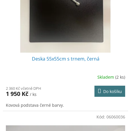
Deska 55x55cm s trnem, černá
Skladem
(2 ks)
2 360 Kč včetně DPH
Do košíku
1 950 Kč
/ ks
Kovová podstava černé barvy.
Kód:
06060036