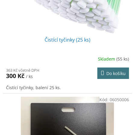
u
k
t
ů
Čistící tyčinky (25 ks)
Skladem
(55 ks)
363 Kč včetně DPH
Do košíku
300 Kč
/ ks
Čistící tyčinky, balení 25 ks.
Kód:
06050006