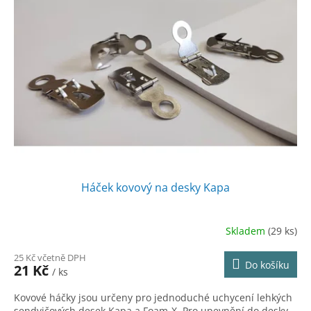
Háček kovový na desky Kapa
Skladem
(29 ks)
25 Kč včetně DPH
Do košíku
21 Kč
/ ks
Kovové háčky jsou určeny pro jednoduché uchycení lehkých
sendvičových desek Kapa a Foam-X. Pro upevnění do desky