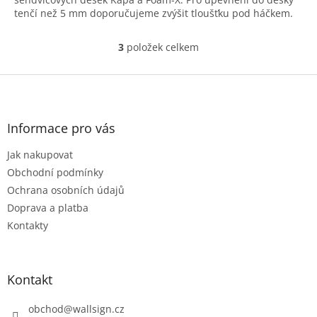
tenčí než 5 mm doporučujeme zvýšit tloušťku pod háčkem.
3
položek celkem
O
v
l
Z
á
á
d
p
a
a
Informace pro vás
c
t
í
Jak nakupovat
í
p
r
Obchodní podmínky
v
Ochrana osobních údajů
k
Doprava a platba
y
Kontakty
v
ý
p
i
Kontakt
s
u
obchod
@
wallsign.cz