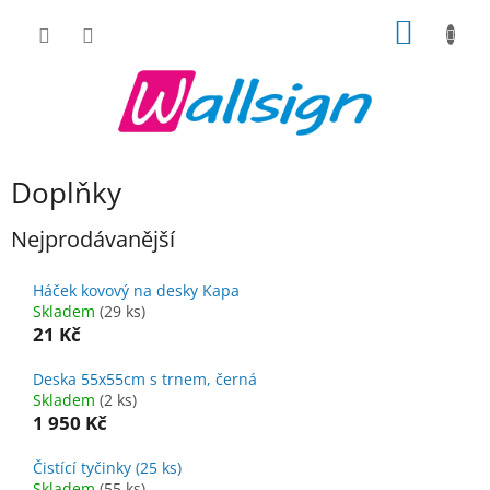
Přejít
NÁKUP
na
obsah
KOŠÍK
Doplňky
Nejprodávanější
Háček kovový na desky Kapa
Skladem
(29 ks)
21 Kč
Deska 55x55cm s trnem, černá
Skladem
(2 ks)
1 950 Kč
Čistící tyčinky (25 ks)
Skladem
(55 ks)