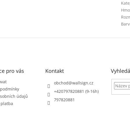
Kate
Hmo
Rozm
Barv
ce pro vás
Kontakt
Vyhledá
ovat
obchod
@
wallsign.cz
 podmínky
+420797820881 (9-16h)
sobních údajů
797820881
 platba