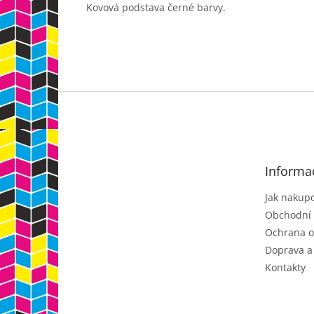
Kovová podstava černé barvy.
Z
á
p
a
t
Informa
í
Jak nakup
Obchodní
Ochrana o
Doprava a
Kontakty