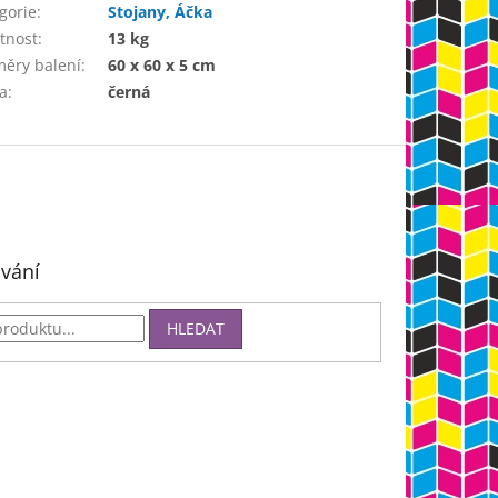
gorie
:
Stojany, Áčka
tnost
:
13 kg
ěry balení
:
60 x 60 x 5 cm
a
:
černá
vání
HLEDAT