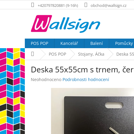
Přejít
+420797820881 (9-16h)
obchod@wallsign.cz
na
obsah
POS POP
Kancelář
Balení
Pomůcky
Domů
POS POP
Stojany, Áčka
Deska 55
Deska 55x55cm s trnem, če
Průměrné
Neohodnoceno
Podrobnosti hodnocení
hodnocení
produktu
je
0,0
z
5
hvězdiček.