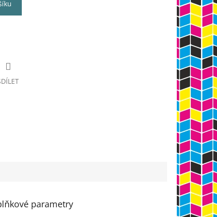
šíku
SDÍLET
lňkové parametry