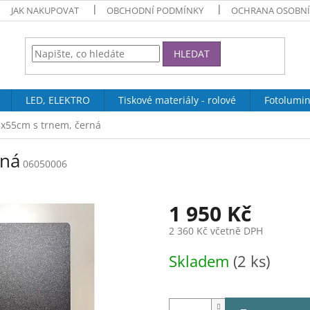
JAK NAKUPOVAT
OBCHODNÍ PODMÍNKY
OCHRANA OSOBNÍ
HLEDAT
LED, ELEKTRO
Tiskové materiály - rolové
Fotolumin
x55cm s trnem, černá
rná
06050006
1 950 Kč
2 360 Kč včetně DPH
Měrná
Skladem
(2 ks)
cena: