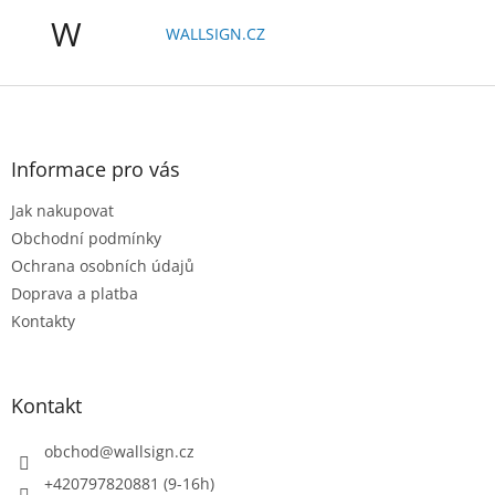
W
WALLSIGN.CZ
Z
á
p
a
Informace pro vás
t
Jak nakupovat
í
Obchodní podmínky
Ochrana osobních údajů
Doprava a platba
Kontakty
Kontakt
obchod
@
wallsign.cz
+420797820881 (9-16h)