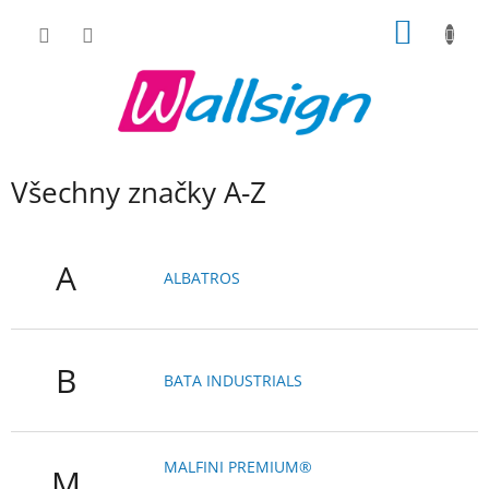
Přejít
NÁKUP
na
obsah
KOŠÍK
Všechny značky A-Z
A
ALBATROS
B
BATA INDUSTRIALS
MALFINI PREMIUM®
M