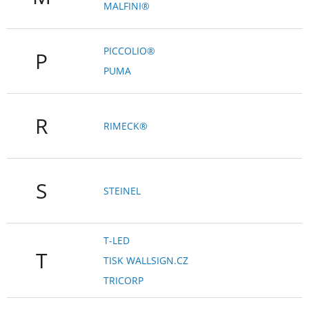
MALFINI®
PICCOLIO®
P
PUMA
R
RIMECK®
S
STEINEL
T-LED
T
TISK WALLSIGN.CZ
TRICORP