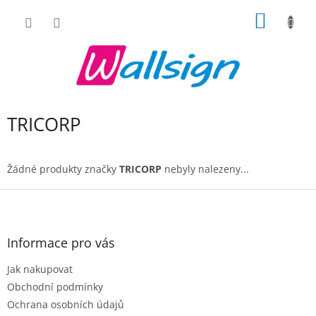
Přejít
NÁKUP
na
obsah
KOŠÍK
TRICORP
Žádné produkty značky
TRICORP
nebyly nalezeny...
Z
á
p
a
Informace pro vás
t
Jak nakupovat
í
Obchodní podmínky
Ochrana osobních údajů