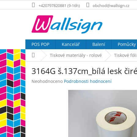
Přejít
+420797820881 (9-16h)
obchod@wallsign.cz
na
obsah
POS POP
Kancelář
Balení
Pomůcky
Domů
Tiskové materiály - rolové
Tiskové fól
3164G š.137cm_bílá lesk čiré
Průměrné
Neohodnoceno
Podrobnosti hodnocení
hodnocení
produktu
je
0,0
z
5
hvězdiček.