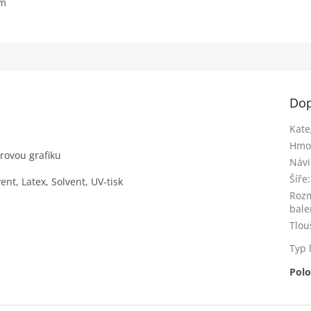
em
Dop
Kate
Hmo
rovou grafiku
Náv
Šíře
:
nt, Latex, Solvent, UV-tisk
Roz
bale
Tlou
Typ 
Polo