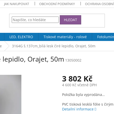
JAK NAKUPOVAT
OBCHODNÍ PODMÍNKY
OCHRANA OSOBNÍ
HLEDAT
LED, ELEKTRO
Tiskové materiály - rolové
Fotolumin
ie
3164G š.137cm_bílá lesk čiré lepidlo, Orajet, 50m
 lepidlo, Orajet, 50m
13050002
3 802 Kč
4 600 Kč včetně DPH
Měrná
Položka byla vyprodána…
cena:
PVC tisková lesklá fólie s čirý
Detailní informace