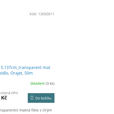
Kód:
13050011
 š.137cm_transparent mat
pidlo, Orajet, 50m
Skladem
(3 ks)
č včetně DPH
 Kč
Do košíku
nsparentní matná fólie s čirým