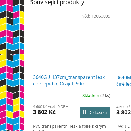
Související produkty
Kód:
13050005
3640G š.137cm_transparent lesk
3640M
čiré lepidlo, Orajet, 50m
čiré le
Skladem
(2 ks)
4 600 Kč včetně DPH
4 600 K
3 802 Kč
3 802
Do košíku
PVC transparentní lesklá fólie s čirým
PVC tra