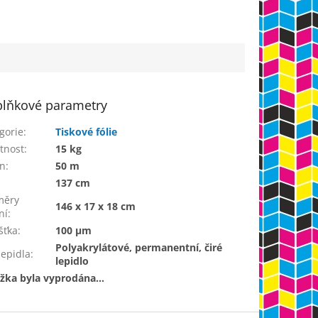
lňkové parametry
gorie
:
Tiskové fólie
tnost
:
15 kg
in
:
50 m
137 cm
měry
146 x 17 x 18 cm
ní
:
šťka
:
100 µm
Polyakrylátové, permanentní, čiré
lepidla
:
lepidlo
žka byla vyprodána…