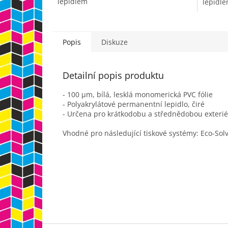
lepidlem
lepidl
Popis
Diskuze
Detailní popis produktu
- 100 µm, bílá, lesklá monomerická PVC fólie
- Polyakrylátové permanentní lepidlo, čiré
- Určena pro krátkodobu a střednědobou exterié
Vhodné pro následující tiskové systémy: Eco-Solve