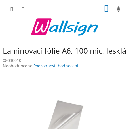
Přejít
NÁKUP
na
obsah
KOŠÍK
Laminovací fólie A6, 100 mic, lesklá
08030010
Průměrné
Neohodnoceno
Podrobnosti hodnocení
hodnocení
produktu
je
0,0
z
5
hvězdiček.