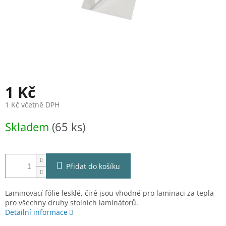
1 Kč
1 Kč včetně DPH
Měrná
Skladem
(65 ks)
cena:
Přidat do košíku
Laminovací fólie lesklé, čiré jsou vhodné pro laminaci za tepla
pro všechny druhy stolních laminátorů.
Detailní informace