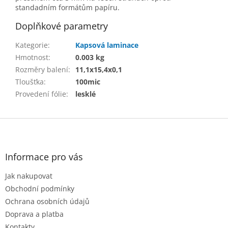
standadním formátům papíru.
Doplňkové parametry
Kategorie
:
Kapsová laminace
Hmotnost
:
0.003 kg
Rozměry balení
:
11,1x15,4x0,1
Tloušťka
:
100mic
Provedení fólie
:
lesklé
Z
á
p
a
Informace pro vás
t
Jak nakupovat
í
Obchodní podmínky
Ochrana osobních údajů
Doprava a platba
Kontakty