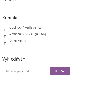
Kontakt
obchod
@
wallsign.cz
+420797820881 (9-16h)
797820881
Vyhledávání
HLEDAT