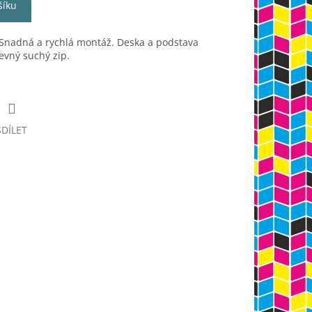
šíku
. Snadná a rychlá montáž. Deska a podstava
evný suchý zip.
SDÍLET