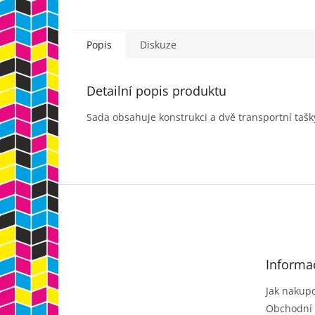
Popis
Diskuze
Detailní popis produktu
Sada obsahuje konstrukci a dvě transportní tašk
Z
á
p
a
t
Informa
í
Jak nakup
Obchodní