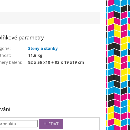
lňkové parametry
gorie
:
Stěny a stánky
tnost
:
11.6 kg
ěry balení
:
92 x 55 x10 + 93 x 19 x19 cm
vání
HLEDAT