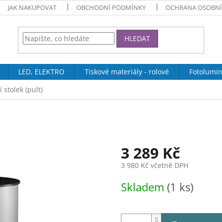
JAK NAKUPOVAT
OBCHODNÍ PODMÍNKY
OCHRANA OSOBNÍ
HLEDAT
LED, ELEKTRO
Tiskové materiály - rolové
Fotolumin
 stolek (pult)
3 289 Kč
3 980 Kč včetně DPH
Měrná
Skladem
(1 ks)
cena: