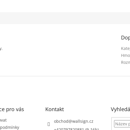
Dop
y.
Kate
Hmo
Rozm
ce pro vás
Kontakt
Vyhledá
ovat
obchod
@
wallsign.cz
 podmínky
+420797820881 (9-16h)