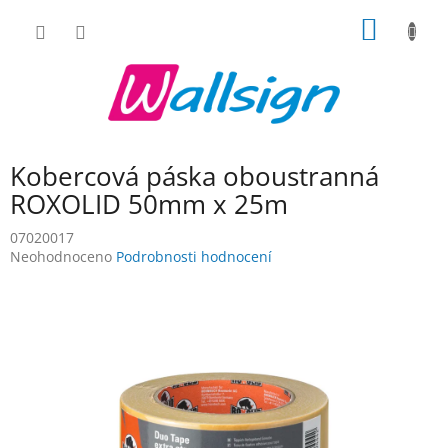
Přejít
NÁKUP
na
obsah
KOŠÍK
Kobercová páska oboustranná
ROXOLID 50mm x 25m
07020017
Průměrné
Neohodnoceno
Podrobnosti hodnocení
hodnocení
produktu
je
0,0
z
5
hvězdiček.