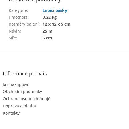
Kategorie
:
Lepící pásky
Hmotnost
:
0.32 kg
Rozměry balení
:
12 x 12 x 5 cm
Návin
:
25 m
Šíře
:
5 cm
Z
á
p
a
Informace pro vás
t
Jak nakupovat
í
Obchodní podmínky
Ochrana osobních údajů
Doprava a platba
Kontakty