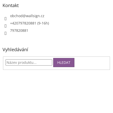
Kontakt
obchod
@
wallsign.cz
+420797820881 (9-16h)
797820881
Vyhledávání
HLEDAT