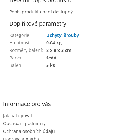
Detailní popis produktu
Popis produktu není dostupný
Doplňkové parametry
Kategorie
:
Úchyty, šrouby
Hmotnost
:
0.04 kg
Rozměry balení
:
8 x 8 x 3 cm
Barva
:
šedá
Balení
:
5 ks
Z
á
p
a
Informace pro vás
t
Jak nakupovat
í
Obchodní podmínky
Ochrana osobních údajů
Doprava a platba