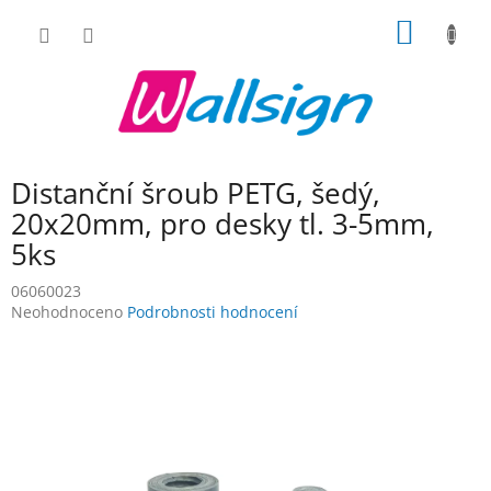
Přejít
NÁKUP
na
obsah
KOŠÍK
Distanční šroub PETG, šedý,
20x20mm, pro desky tl. 3-5mm,
5ks
06060023
Průměrné
Neohodnoceno
Podrobnosti hodnocení
hodnocení
produktu
je
0,0
z
5
hvězdiček.