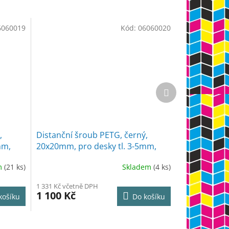
6060019
Kód:
06060020
Další
produkt
,
Distanční šroub PETG, černý,
mm,
20x20mm, pro desky tl. 3-5mm,
50ks
m
(21 ks)
Skladem
(4 ks)
1 331 Kč včetně DPH
1 100 Kč
košíku
Do košíku