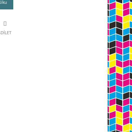
šíku
SDÍLET