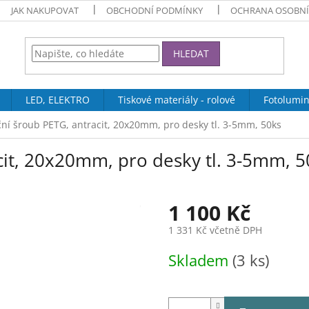
JAK NAKUPOVAT
OBCHODNÍ PODMÍNKY
OCHRANA OSOBNÍ
HLEDAT
LED, ELEKTRO
Tiskové materiály - rolové
Fotolumin
ční šroub PETG, antracit, 20x20mm, pro desky tl. 3-5mm, 50ks
cit, 20x20mm, pro desky tl. 3-5mm, 5
1 100 Kč
1 331 Kč včetně DPH
Měrná
Skladem
(3 ks)
cena: