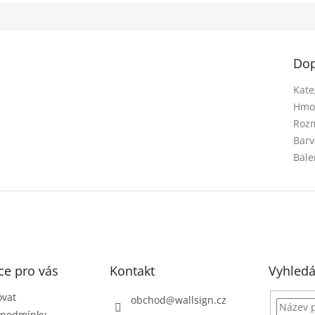
Dop
Kate
Hmo
Rozm
Barv
Bale
ce pro vás
Kontakt
Vyhledá
ovat
obchod
@
wallsign.cz
 podmínky