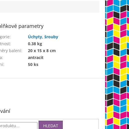
lňkové parametry
gorie
:
Úchyty, šrouby
tnost
:
0.38 kg
ěry balení
:
20 x 15 x 8 cm
a
:
antracit
ní
:
50 ks
vání
HLEDAT