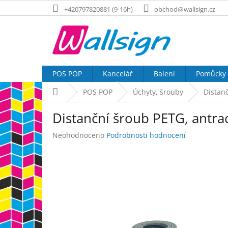
Přejít
+420797820881 (9-16h)
obchod@wallsign.cz
na
obsah
POS POP
Kancelář
Balení
Pomůcky
Domů
POS POP
Úchyty, šrouby
Distan
Distanční šroub PETG, antra
Průměrné
Neohodnoceno
Podrobnosti hodnocení
hodnocení
produktu
je
0,0
z
5
hvězdiček.