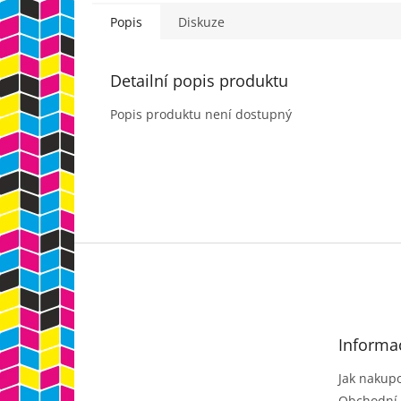
Popis
Diskuze
Detailní popis produktu
Popis produktu není dostupný
Z
á
p
a
t
Informa
í
Jak nakup
Obchodní