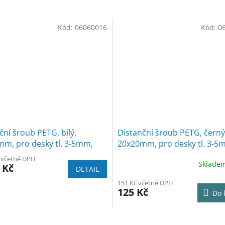
Kód:
06060016
Kód:
0
ční šroub PETG, bílý,
Distanční šroub PETG, černý
m, pro desky tl. 3-5mm,
20x20mm, pro desky tl. 3-5
5ks
č včetně DPH
Sklade
 Kč
DETAIL
151 Kč včetně DPH
125 Kč
Do 