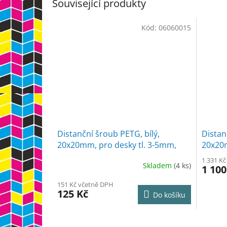
Související produkty
Kód:
06060015
Distanční šroub PETG, bílý,
Distan
20x20mm, pro desky tl. 3-5mm,
20x20m
5ks
50ks
1 331 K
Skladem
(4 ks)
1 100
151 Kč včetně DPH
125 Kč
Do košíku