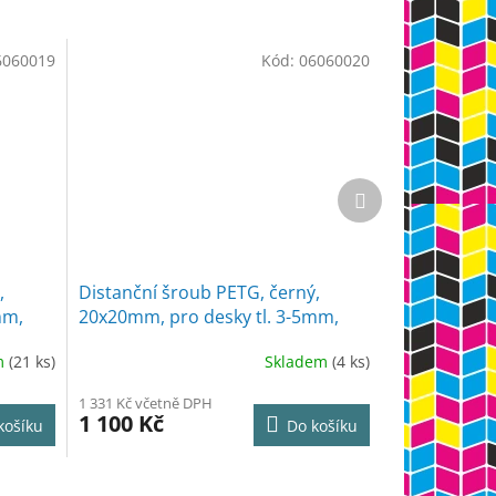
6060019
Kód:
06060020
Další
produkt
,
Distanční šroub PETG, černý,
mm,
20x20mm, pro desky tl. 3-5mm,
50ks
m
(21 ks)
Skladem
(4 ks)
1 331 Kč včetně DPH
1 100 Kč
košíku
Do košíku