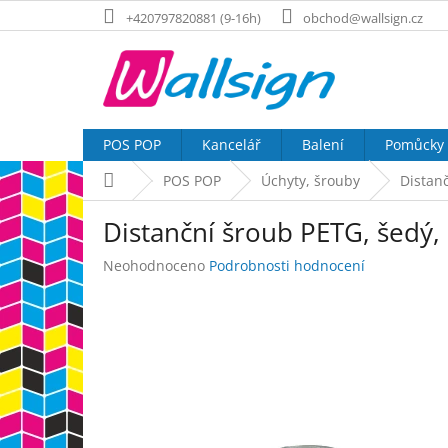
Přejít
+420797820881 (9-16h)
obchod@wallsign.cz
na
obsah
POS POP
Kancelář
Balení
Pomůcky
Domů
POS POP
Úchyty, šrouby
Distan
Distanční šroub PETG, šedý
Průměrné
Neohodnoceno
Podrobnosti hodnocení
hodnocení
produktu
je
0,0
z
5
hvězdiček.