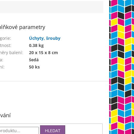
lňkové parametry
gorie
:
Úchyty, šrouby
tnost
:
0.38 kg
ěry balení
:
20 x 15 x 8 cm
a
:
šedá
ní
:
50 ks
vání
HLEDAT