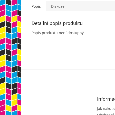
Popis
Diskuze
Detailní popis produktu
Popis produktu není dostupný
Z
á
p
a
t
Informa
í
Jak nakup
Obchodní