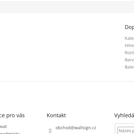
Dop
Kate
Hmo
Rozm
Barv
Bale
ce pro vás
Kontakt
Vyhledá
ovat
obchod
@
wallsign.cz
 podmínky