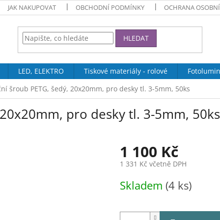
JAK NAKUPOVAT
OBCHODNÍ PODMÍNKY
OCHRANA OSOBNÍ
HLEDAT
LED, ELEKTRO
Tiskové materiály - rolové
Fotolumin
ční šroub PETG, šedý, 20x20mm, pro desky tl. 3-5mm, 50ks
, 20x20mm, pro desky tl. 3-5mm, 50ks
1 100 Kč
1 331 Kč včetně DPH
Měrná
Skladem
(4 ks)
cena: