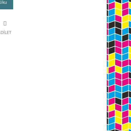
šíku
SDÍLET