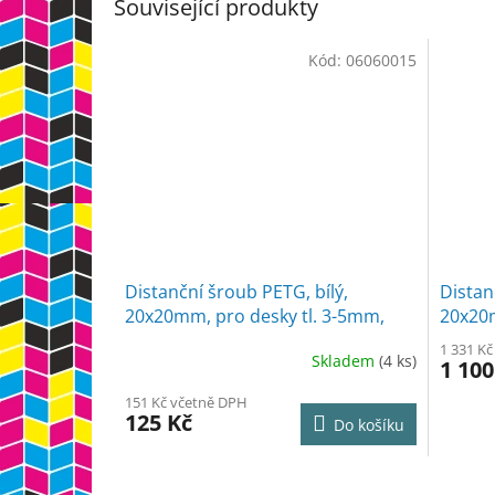
Související produkty
Kód:
06060015
Distanční šroub PETG, bílý,
Distan
20x20mm, pro desky tl. 3-5mm,
20x20m
5ks
50ks
1 331 K
Skladem
(4 ks)
1 100
151 Kč včetně DPH
125 Kč
Do košíku