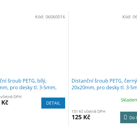
Kód:
06060016
Kód:
0
ční šroub PETG, bílý,
Distanční šroub PETG, černý
m, pro desky tl. 3-5mm,
20x20mm, pro desky tl. 3-5
5ks
č včetně DPH
Sklade
 Kč
DETAIL
151 Kč včetně DPH
125 Kč
Do 