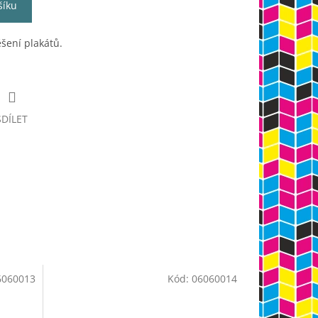
šíku
šení plakátů.
SDÍLET
6060013
Kód:
06060014