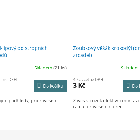
klipový do stropních
Zoubkový věšák krokodýl (d
edů
zrcadel)
Skladem
(21 ks)
Skladem
četně DPH
4 Kč včetně DPH
3 Kč
Do košíku
Do 
opní podhledy, pro zavěšení
Závěs slouží k efektivní montáži
.
rámu a zavěšení na zeď.