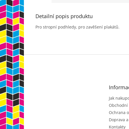
Detailní popis produktu
Pro stropní podhledy, pro zavěšení plakátů.
Z
á
p
a
t
Informa
í
Jak nakup
Obchodní
Ochrana o
Doprava a
Kontakty