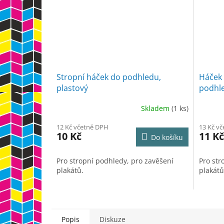
Stropní háček do podhledu,
Háček 
plastový
podhl
Skladem
(1 ks)
12 Kč včetně DPH
13 Kč v
10 Kč
11 Kč
Do košíku
Pro stropní podhledy, pro zavěšení
Pro str
plakátů.
plakátů
Popis
Diskuze