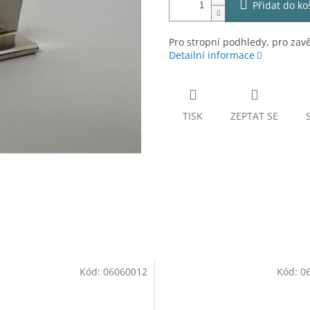
Přidat do ko
Pro stropní podhledy, pro zavě
Detailní informace
TISK
ZEPTAT SE
Kód:
06060012
Kód:
0