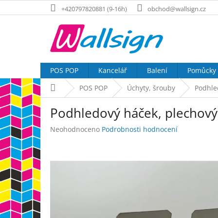
Přejít
+420797820881 (9-16h)
obchod@wallsign.cz
na
obsah
POS POP
Kancelář
Balení
Pomůcky
Domů
POS POP
Úchyty, šrouby
Podhle
Podhledový háček, plechový
Průměrné
Neohodnoceno
Podrobnosti hodnocení
hodnocení
produktu
je
0,0
z
5
hvězdiček.