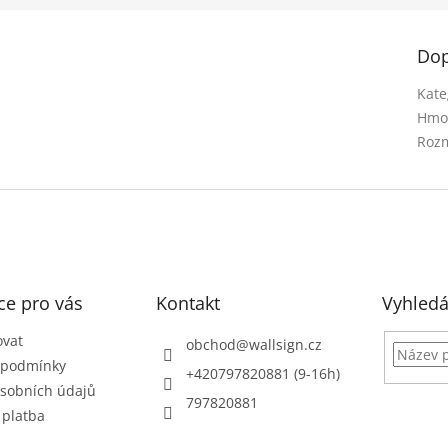
Dop
Kate
Hmo
Rozm
ce pro vás
Kontakt
Vyhledá
ovat
obchod
@
wallsign.cz
 podmínky
+420797820881 (9-16h)
sobních údajů
797820881
 platba