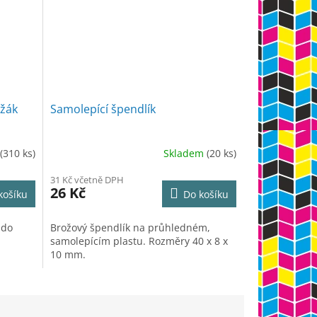
ržák
Samolepící špendlík
(310 ks)
Skladem
(20 ks)
31 Kč včetně DPH
26 Kč
košíku
Do košíku
 do
Brožový špendlík na průhledném,
samolepícím plastu. Rozměry 40 x 8 x
10 mm.