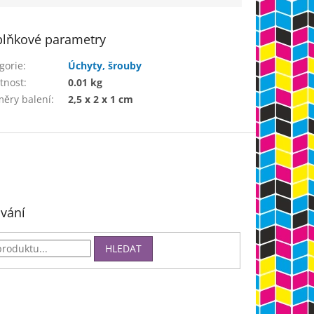
lňkové parametry
gorie
:
Úchyty, šrouby
tnost
:
0.01 kg
ěry balení
:
2,5 x 2 x 1 cm
vání
HLEDAT