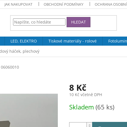
JAK NAKUPOVAT
OBCHODNÍ PODMÍNKY
OCHRANA OSOBNÍ
HLEDAT
LED, ELEKTRO
Tiskové materiály - rolové
Fotolumin
dový háček, plechový
06060010
8 Kč
10 Kč včetně DPH
Měrná
Skladem
(65 ks)
cena: