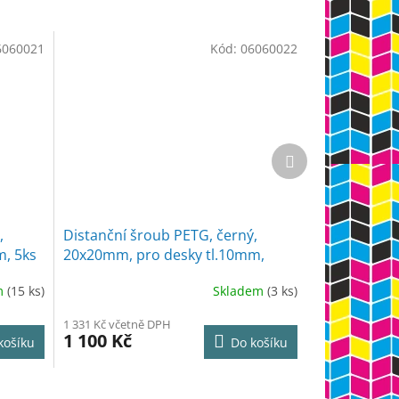
6060021
Kód:
06060022
Další
produkt
,
Distanční šroub PETG, černý,
, 5ks
20x20mm, pro desky tl.10mm,
50ks
m
(15 ks)
Skladem
(3 ks)
1 331 Kč včetně DPH
1 100 Kč
košíku
Do košíku