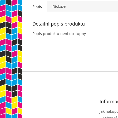
Popis
Diskuze
Detailní popis produktu
Popis produktu není dostupný
Z
á
p
a
t
Informa
í
Jak nakup
Obchodní