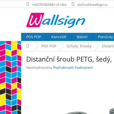
Přejít
+420797820881 (9-16h)
obchod@wallsign.cz
na
obsah
POS POP
Kancelář
Balení
Pomůcky
Domů
POS POP
Úchyty, šrouby
Distan
Distanční šroub PETG, šedý
Průměrné
Neohodnoceno
Podrobnosti hodnocení
hodnocení
produktu
je
0,0
z
5
hvězdiček.