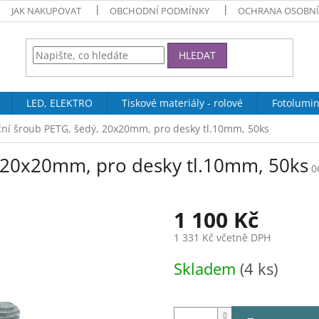
JAK NAKUPOVAT
OBCHODNÍ PODMÍNKY
OCHRANA OSOBNÍ
HLEDAT
LED, ELEKTRO
Tiskové materiály - rolové
Fotolumin
ční šroub PETG, šedý, 20x20mm, pro desky tl.10mm, 50ks
, 20x20mm, pro desky tl.10mm, 50ks
0
1 100 Kč
1 331 Kč včetně DPH
Měrná
Skladem
(4 ks)
cena: