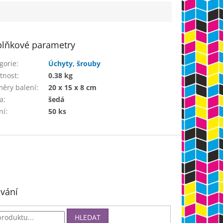
lňkové parametry
gorie
:
Úchyty, šrouby
tnost
:
0.38 kg
ěry balení
:
20 x 15 x 8 cm
a
:
šedá
ní
:
50 ks
vání
HLEDAT