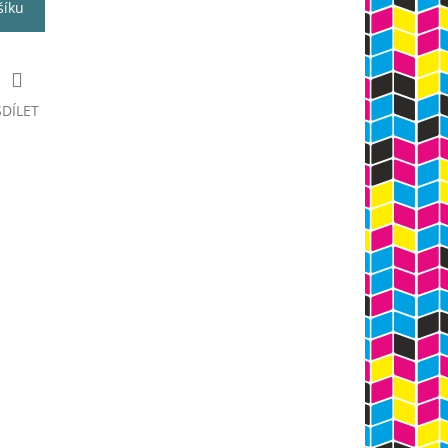
šíku
SDÍLET