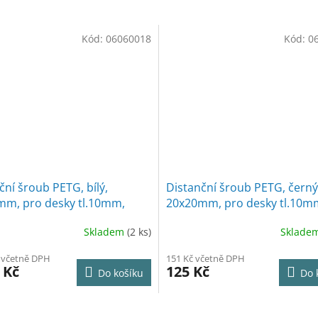
Kód:
06060018
Kód:
0
ční šroub PETG, bílý,
Distanční šroub PETG, černý
m, pro desky tl.10mm,
20x20mm, pro desky tl.10mm
Skladem
(2 ks)
Sklade
č včetně DPH
151 Kč včetně DPH
 Kč
125 Kč
Do košíku
Do 