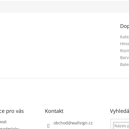
Dop
Kate
Hmo
Rozm
Barv
Bale
ce pro vás
Kontakt
Vyhledá
ovat
obchod
@
wallsign.cz
 podmínky