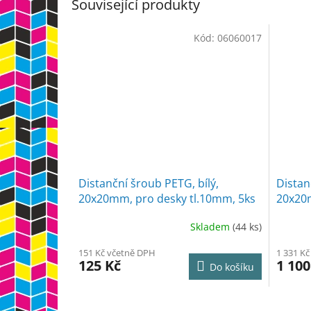
Související produkty
Kód:
06060017
Distanční šroub PETG, bílý,
Distan
20x20mm, pro desky tl.10mm, 5ks
20x20m
50ks
Skladem
(44 ks)
151 Kč včetně DPH
1 331 K
125 Kč
1 100
Do košíku