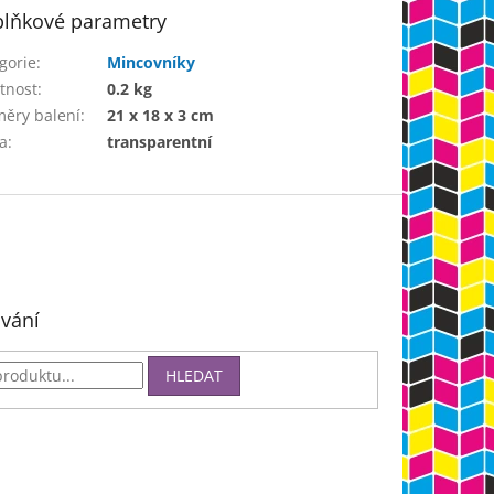
lňkové parametry
gorie
:
Mincovníky
tnost
:
0.2 kg
ěry balení
:
21 x 18 x 3 cm
a
:
transparentní
vání
HLEDAT