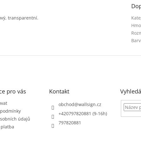
Dop
vý, transparentní.
Kate
Hmo
Rozm
Barv
ce pro vás
Kontakt
Vyhledá
ovat
obchod
@
wallsign.cz
 podmínky
+420797820881 (9-16h)
sobních údajů
797820881
 platba