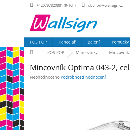
Přejít
+420797820881 (9-16h)
obchod@wallsign.cz
na
obsah
POS POP
Kancelář
Balení
Pomůcky
Domů
POS POP
Mincovníky
Mincovník 
Mincovník Optima 043-2, cel
Průměrné
Neohodnoceno
Podrobnosti hodnocení
hodnocení
produktu
je
0,0
z
5
hvězdiček.