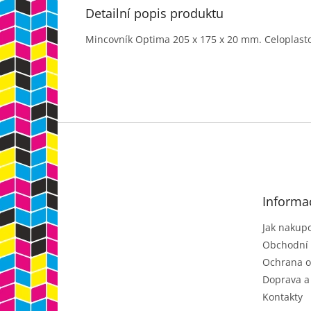
Detailní popis produktu
Mincovník Optima 205 x 175 x 20 mm. Celoplasto
Z
á
p
a
t
Informa
í
Jak nakup
Obchodní
Ochrana o
Doprava a
Kontakty