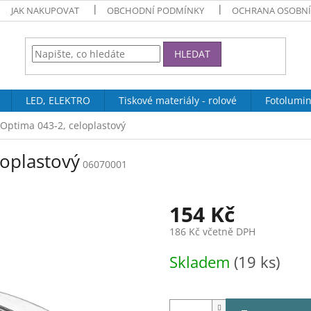
JAK NAKUPOVAT
OBCHODNÍ PODMÍNKY
OCHRANA OSOBNÍ
HLEDAT
LED, ELEKTRO
Tiskové materiály - rolové
Fotolumin
Optima 043-2, celoplastový
oplastový
06070001
154 Kč
186 Kč včetně DPH
Měrná
Skladem
(19 ks)
cena: