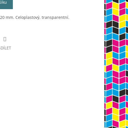
šíku
20 mm. Celoplastový, transparentní.
SDÍLET