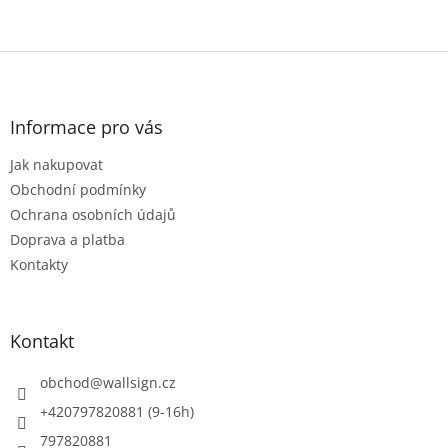
Z
á
p
a
Informace pro vás
t
Jak nakupovat
í
Obchodní podmínky
Ochrana osobních údajů
Doprava a platba
Kontakty
Kontakt
obchod
@
wallsign.cz
+420797820881 (9-16h)
797820881