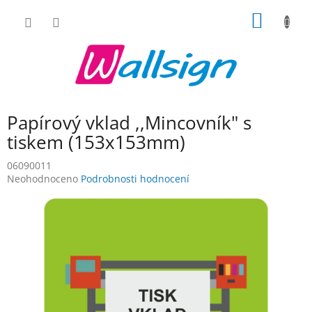
Přejít
NÁKUP
na
obsah
KOŠÍK
Papírový vklad ,,Mincovník" s
tiskem (153x153mm)
06090011
Průměrné
Neohodnoceno
Podrobnosti hodnocení
hodnocení
produktu
je
0,0
z
5
hvězdiček.