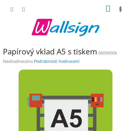
Přejít
NÁKUP
na
obsah
KOŠÍK
Papírový vklad A5 s tiskem
06090006
Průměrné
Neohodnoceno
Podrobnosti hodnocení
hodnocení
produktu
je
0,0
z
5
hvězdiček.