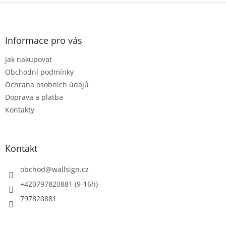
Z
á
p
a
Informace pro vás
t
Jak nakupovat
í
Obchodní podmínky
Ochrana osobních údajů
Doprava a platba
Kontakty
Kontakt
obchod
@
wallsign.cz
+420797820881 (9-16h)
797820881