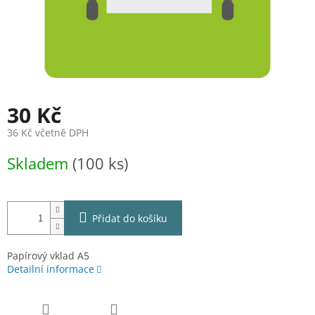
30 Kč
36 Kč včetně DPH
Měrná
Skladem
(100 ks)
cena:
Přidat do košíku
Papírový vklad A5
Detailní informace