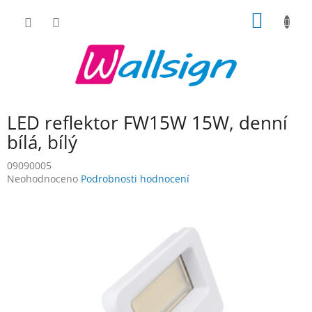
Přejít
NÁKUP
na
obsah
KOŠÍK
LED reflektor FW15W 15W, denní
bílá, bílý
09090005
Průměrné
Neohodnoceno
Podrobnosti hodnocení
hodnocení
produktu
je
0,0
z
5
hvězdiček.