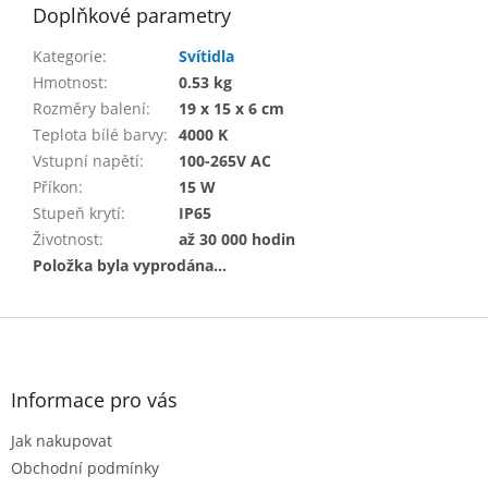
Doplňkové parametry
Kategorie
:
Svítidla
Hmotnost
:
0.53 kg
Rozměry balení
:
19 x 15 x 6 cm
Teplota bílé barvy
:
4000 K
Vstupní napětí
:
100-265V AC
Příkon
:
15 W
Stupeň krytí
:
IP65
Životnost
:
až 30 000 hodin
Položka byla vyprodána…
Z
á
p
a
Informace pro vás
t
Jak nakupovat
í
Obchodní podmínky