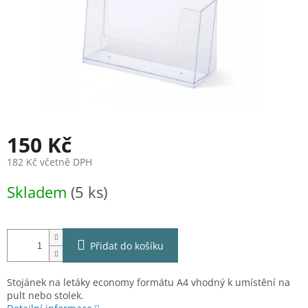
150 Kč
182 Kč včetně DPH
Měrná
Skladem
(5 ks)
cena:
Přidat do košíku
Stojánek na letáky economy formátu A4 vhodný k umístění na
pult nebo stolek.