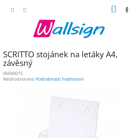
Přejít
NÁKUP
na
obsah
KOŠÍK
SCRITTO stojánek na letáky A4,
závěsný
06040015
Průměrné
Neohodnoceno
Podrobnosti hodnocení
hodnocení
produktu
je
0,0
z
5
hvězdiček.