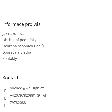
Z
á
p
a
Informace pro vás
t
Jak nakupovat
í
Obchodní podmínky
Ochrana osobních údajů
Doprava a platba
Kontakty
Kontakt
obchod
@
wallsign.cz
+420797820881 (9-16h)
797820881