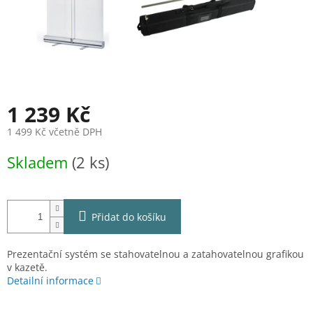
1 239 Kč
1 499 Kč včetně DPH
Měrná
Skladem
(2 ks)
cena:
Přidat do košíku
Prezentační systém se stahovatelnou a zatahovatelnou grafikou
v kazetě.
Detailní informace