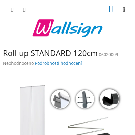
Přejít
NÁKUP
na
obsah
KOŠÍK
Roll up STANDARD 120cm
06020009
Průměrné
Neohodnoceno
Podrobnosti hodnocení
hodnocení
produktu
je
0,0
z
5
hvězdiček.