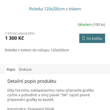
Roletka 120x200cm s tiskem
Skladem
(100 ks)
1 573 Kč včetně DPH
1 300 Kč
Do košíku
Roletka s tiskem do rollupu 120x200cm
Popis
Diskuze
Detailní popis produktu
Díky hornímu zaklapávacímu rámu připravíte grafiku
rychle a pohodlně a silný pásek "3M" zajistí pevné
připevnění grafiky ke kazetě.
Konstrukce: Eloxovaný hliník