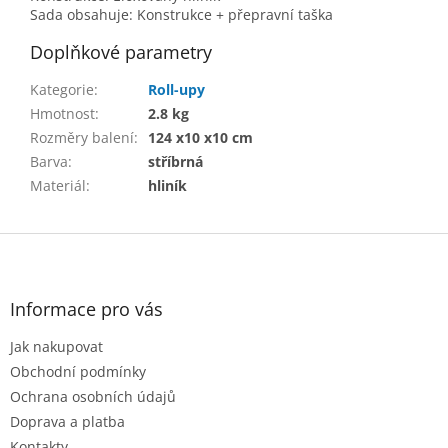
Sada obsahuje: Konstrukce + přepravní taška
Doplňkové parametry
Kategorie
:
Roll-upy
Hmotnost
:
2.8 kg
Rozměry balení
:
124 x10 x10 cm
Barva
:
stříbrná
Materiál
:
hliník
Z
á
p
a
Informace pro vás
t
Jak nakupovat
í
Obchodní podmínky
Ochrana osobních údajů
Doprava a platba
Kontakty