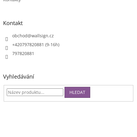
Kontakt
obchod
@
wallsign.cz
+420797820881 (9-16h)
797820881
Vyhledávání
HLEDAT