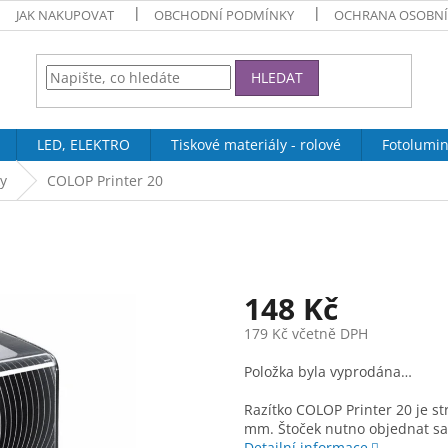
JAK NAKUPOVAT
OBCHODNÍ PODMÍNKY
OCHRANA OSOBNÍ
HLEDAT
LED, ELEKTRO
Tiskové materiály - rolové
Fotolumin
ky
COLOP Printer 20
148 Kč
179 Kč včetně DPH
Měrná
Položka byla vyprodána…
cena:
Razítko COLOP Printer 20 je st
mm. Štoček nutno objednat s
Detailní informace