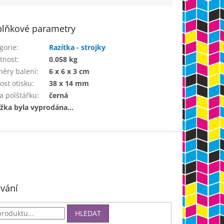
lňkové parametry
gorie
:
Razítka - strojky
tnost
:
0.058 kg
ěry balení
:
6 x 6 x 3 cm
kost otisku
:
38 x 14 mm
a polštářku
:
černá
žka byla vyprodána…
vání
HLEDAT