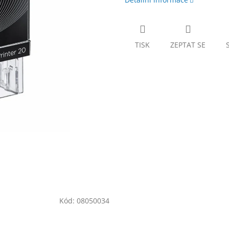
TISK
ZEPTAT SE
Kód:
08050034