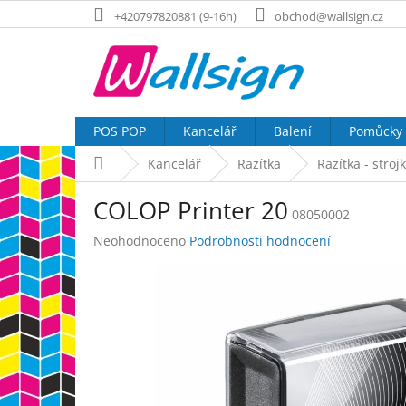
Přejít
+420797820881 (9-16h)
obchod@wallsign.cz
na
obsah
POS POP
Kancelář
Balení
Pomůcky
Domů
Kancelář
Razítka
Razítka - stroj
COLOP Printer 20
08050002
Průměrné
Neohodnoceno
Podrobnosti hodnocení
hodnocení
produktu
je
0,0
z
5
hvězdiček.