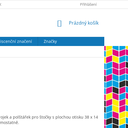
CH ÚDAJŮ
DOPRAVA A PLATBA
KONTAKTY
Přihlášení
NÁKUPNÍ
Prázdný košík
KOŠÍK
iscenční značení
Značky
rojek a polštářek pro štočky s plochou otisku 38 x 14
amostatně.