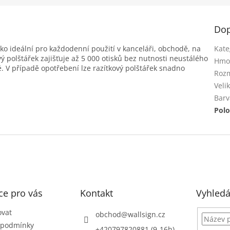
Dop
ko ideální pro každodenní použití v kanceláři, obchodě, na
Kate
 polštářek zajišťuje až 5 000 otisků bez nutnosti neustálého
Hmo
ké. V případě opotřebení lze razítkový polštářek snadno
Rozm
Veli
Barv
Polo
ce pro vás
Kontakt
Vyhledá
ovat
obchod
@
wallsign.cz
 podmínky
+420797820881 (9-16h)