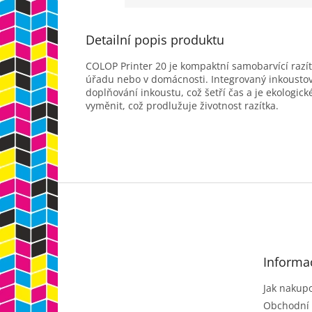
Detailní popis produktu
COLOP Printer 20 je kompaktní samobarvící razít
úřadu nebo v domácnosti. Integrovaný inkoustový
doplňování inkoustu, což šetří čas a je ekologic
vyměnit, což prodlužuje životnost razítka.
Z
á
p
a
t
Informa
í
Jak nakup
Obchodní