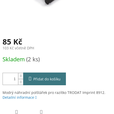
85 Kč
103 Kč včetně DPH
Měrná
Skladem
(2 ks)
cena:
Přidat do košíku
Modrý náhradní polštářek pro razítko TRODAT Imprint 8912.
Detailní informace