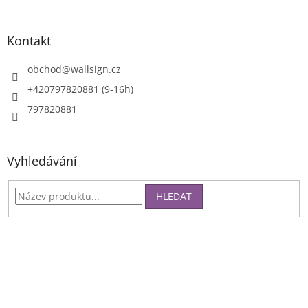
Kontakt
obchod
@
wallsign.cz
+420797820881 (9-16h)
797820881
Vyhledávání
HLEDAT