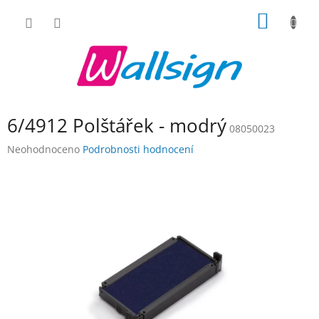
Přejít
NÁKUP
na
obsah
KOŠÍK
6/4912 Polštářek - modrý
08050023
Průměrné
Neohodnoceno
Podrobnosti hodnocení
hodnocení
produktu
je
0,0
z
5
hvězdiček.