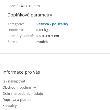
Rozměr 47 x 18 mm.
Doplňkové parametry
Kategorie
:
Razítka - polšťářky
Hmotnost
:
0.01 kg
Rozměry balení
:
5,5 x 3 x 1 cm
Barva
:
modrá
Z
á
p
a
Informace pro vás
t
Jak nakupovat
í
Obchodní podmínky
Ochrana osobních údajů
Doprava a platba
Kontakty