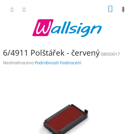
Přejít
NÁKUP
na
obsah
KOŠÍK
6/4911 Polštářek - červený
08050017
Průměrné
Neohodnoceno
Podrobnosti hodnocení
hodnocení
produktu
je
0,0
z
5
hvězdiček.