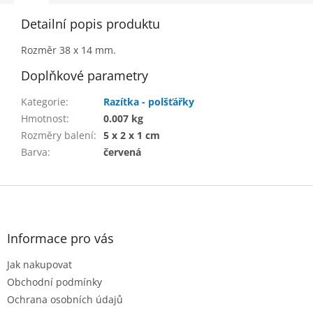
Detailní popis produktu
Rozměr 38 x 14 mm.
Doplňkové parametry
Kategorie
:
Razítka - polšťářky
Hmotnost
:
0.007 kg
Rozměry balení
:
5 x 2 x 1 cm
Barva
:
červená
Z
á
p
a
Informace pro vás
t
Jak nakupovat
í
Obchodní podmínky
Ochrana osobních údajů