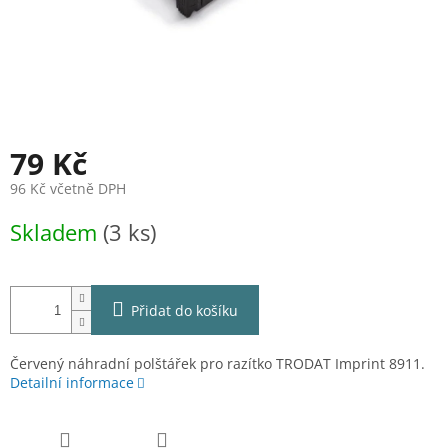
79 Kč
96 Kč včetně DPH
Měrná
Skladem
(3 ks)
cena:
Přidat do košíku
Červený náhradní polštářek pro razítko TRODAT Imprint 8911.
Detailní informace