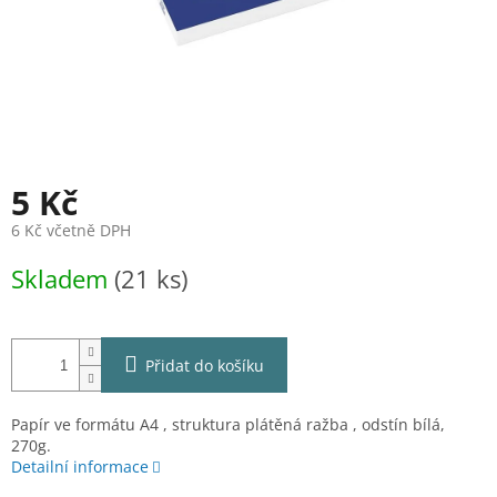
5 Kč
6 Kč včetně DPH
Měrná
Skladem
(21 ks)
cena:
Přidat do košíku
Papír ve formátu A4 , struktura plátěná ražba , odstín bílá,
270g.
Detailní informace