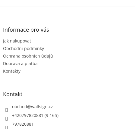
Z
á
p
a
Informace pro vás
t
Jak nakupovat
í
Obchodní podmínky
Ochrana osobních údajů
Doprava a platba
Kontakty
Kontakt
obchod
@
wallsign.cz
+420797820881 (9-16h)
797820881