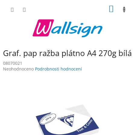
Přejít
NÁKUP
na
obsah
KOŠÍK
Graf. pap ražba plátno A4 270g bílá
08070021
Průměrné
Neohodnoceno
Podrobnosti hodnocení
hodnocení
produktu
je
0,0
z
5
hvězdiček.