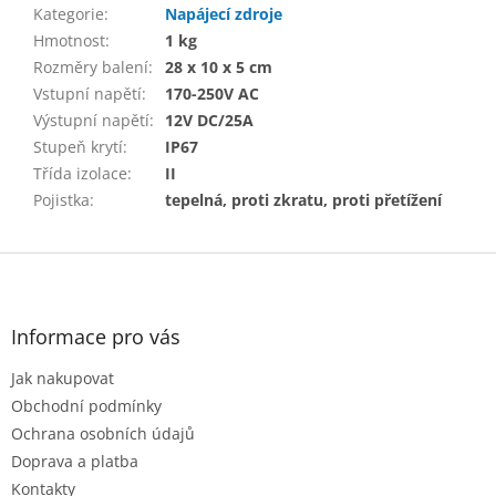
Kategorie
:
Napájecí zdroje
Hmotnost
:
1 kg
Rozměry balení
:
28 x 10 x 5 cm
Vstupní napětí
:
170-250V AC
Výstupní napětí
:
12V DC/25A
Stupeň krytí
:
IP67
Třída izolace
:
II
Pojistka
:
tepelná, proti zkratu, proti přetížení
Z
á
p
a
Informace pro vás
t
Jak nakupovat
í
Obchodní podmínky
Ochrana osobních údajů
Doprava a platba
Kontakty