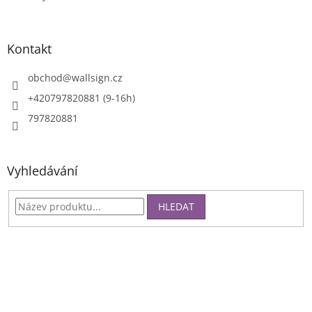
Kontakt
obchod
@
wallsign.cz
+420797820881 (9-16h)
797820881
Vyhledávání
HLEDAT