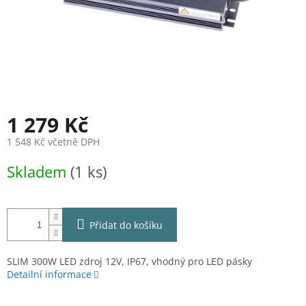
1 279 Kč
1 548 Kč včetně DPH
Měrná
Skladem
(1 ks)
cena:
Přidat do košíku
SLIM 300W LED zdroj 12V, IP67, vhodný pro LED pásky
Detailní informace