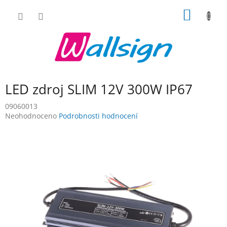
Přejít
NÁKUP
na
obsah
KOŠÍK
LED zdroj SLIM 12V 300W IP67
09060013
Průměrné
Neohodnoceno
Podrobnosti hodnocení
hodnocení
produktu
je
0,0
z
5
hvězdiček.