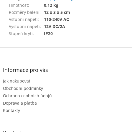
Hmotnost
:
0.12 kg
Rozměry balení
:
12 x 3 x 5 cm
Vstupní napětí
:
110-240V AC
Výstupní napětí
:
12V DC/2A
Stupeň krytí
:
IP20
Z
á
p
a
Informace pro vás
t
Jak nakupovat
í
Obchodní podmínky
Ochrana osobních údajů
Doprava a platba
Kontakty