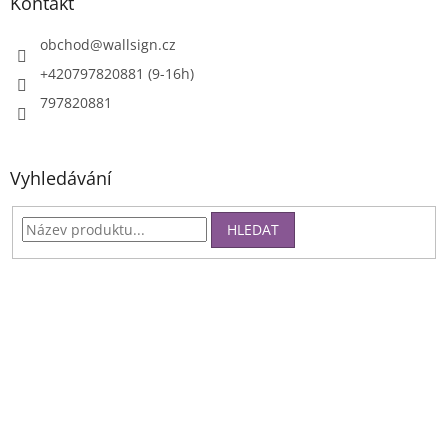
Kontakt
obchod
@
wallsign.cz
+420797820881 (9-16h)
797820881
Vyhledávání
HLEDAT