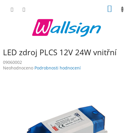
Přejít
NÁKUP
na
obsah
KOŠÍK
LED zdroj PLCS 12V 24W vnitřní
09060002
Průměrné
Neohodnoceno
Podrobnosti hodnocení
hodnocení
produktu
je
0,0
z
5
hvězdiček.