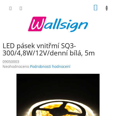
Přejít
NÁKUP
na
obsah
KOŠÍK
LED pásek vnitřmí SQ3-
300/4,8W/12V/denní bílá, 5m
09050003
Průměrné
Neohodnoceno
Podrobnosti hodnocení
hodnocení
produktu
je
0,0
z
5
hvězdiček.