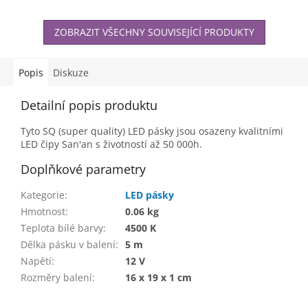
ZOBRAZIT VŠECHNY SOUVISEJÍCÍ PRODUKTY
Popis
Diskuze
Detailní popis produktu
Tyto SQ (super quality) LED pásky jsou osazeny kvalitními
LED čipy San'an s životností až 50 000h.
Doplňkové parametry
Kategorie
:
LED pásky
Hmotnost
:
0.06 kg
Teplota bílé barvy
:
4500 K
Dělka pásku v balení
:
5 m
Napětí
:
12 V
Rozměry balení
:
16 x 19 x 1 cm