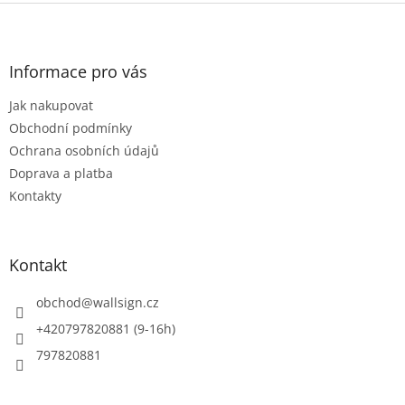
Z
á
p
a
Informace pro vás
t
Jak nakupovat
í
Obchodní podmínky
Ochrana osobních údajů
Doprava a platba
Kontakty
Kontakt
obchod
@
wallsign.cz
+420797820881 (9-16h)
797820881