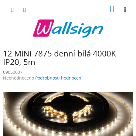
Přejít
NÁKUP
na
obsah
KOŠÍK
12 MINI 7875 denní bílá 4000K
IP20, 5m
09050007
Průměrné
Neohodnoceno
Podrobnosti hodnocení
hodnocení
produktu
je
0,0
z
5
hvězdiček.