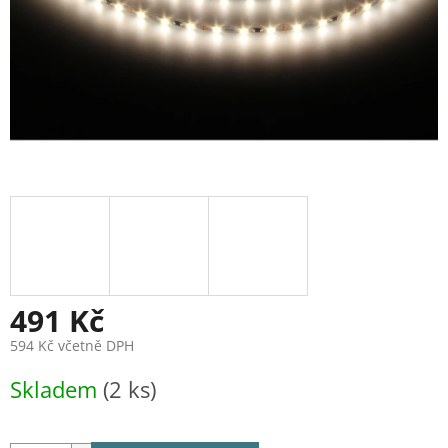
491 Kč
594 Kč včetně DPH
Měrná
Skladem
(2 ks)
cena: