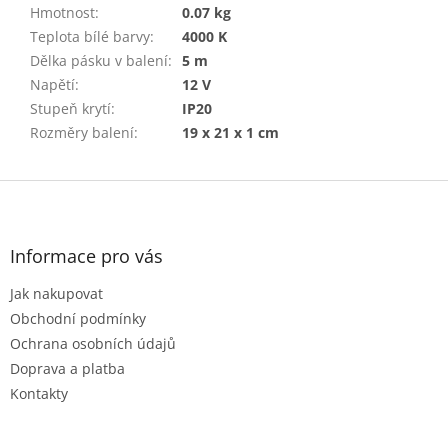
Hmotnost
:
0.07 kg
Teplota bílé barvy
:
4000 K
Dělka pásku v balení
:
5 m
Napětí
:
12 V
Stupeň krytí
:
IP20
Rozměry balení
:
19 x 21 x 1 cm
Z
á
p
a
Informace pro vás
t
Jak nakupovat
í
Obchodní podmínky
Ochrana osobních údajů
Doprava a platba
Kontakty