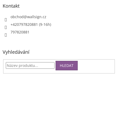
Kontakt
obchod
@
wallsign.cz
+420797820881 (9-16h)
797820881
Vyhledávání
HLEDAT