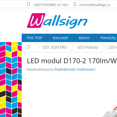
Přejít
+420797820881 (9-16h)
obchod@wallsign.cz
na
obsah
POS POP
Kancelář
Balení
Pomůcky
Domů
LED, ELEKTRO
LED moduly
LED 
LED modul D170-2 170lm/W
Průměrné
Neohodnoceno
Podrobnosti hodnocení
hodnocení
produktu
je
0,0
z
5
hvězdiček.