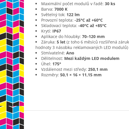
Maximální počet modulů v řadě:
30 ks
Barva:
7000 K
Světelný tok:
122 lm
Provozní teplota:
-25°C až +60°C
Skladovací teplota:
-40°C až +85°C
Krytí:
IP67
Aplikace do hloubky:
70–120 mm
Záruka:
5 let
(z toho 6 měsíců rozšířená záruka
hodnoty 3 násobku reklamovaných LED modulů)
Stmívatelné:
Ano
Dělitelnost:
Mezi každým LED modulem
Úhel:
175°
Vzdálenost mezi středy:
250,1 mm
Rozměry:
50,1 × 16 × 11,15 mm
Z
á
p