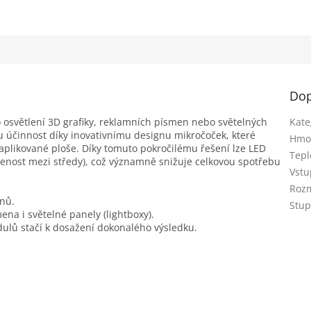
Dop
 osvětlení 3D grafiky, reklamních písmen nebo světelných
Kate
u účinnost díky inovativnímu designu mikročoček, které
Hmo
 aplikované ploše. Díky tomuto pokročilému řešení lze LED
Tepl
lenost mezi středy), což významně snižuje celkovou spotřebu
Vstu
Rozm
nů.
Stup
ena i světelné panely (lightboxy).
lů stačí k dosažení dokonalého výsledku.