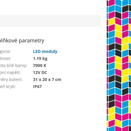
lňkové parametry
gorie
:
LED moduly
tnost
:
1.19 kg
ota bílé barvy
:
7000 K
pní napětí
:
12V DC
ěry balení
:
31 x 20 x 7 cm
eň krytí
:
IP67