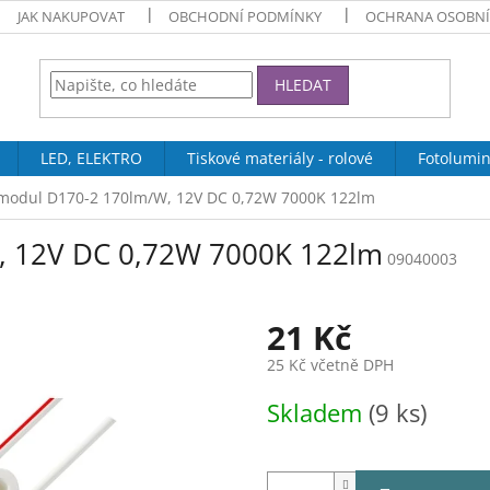
JAK NAKUPOVAT
OBCHODNÍ PODMÍNKY
OCHRANA OSOBNÍ
HLEDAT
LED, ELEKTRO
Tiskové materiály - rolové
Fotolumin
modul D170-2 170lm/W, 12V DC 0,72W 7000K 122lm
, 12V DC 0,72W 7000K 122lm
09040003
21 Kč
25 Kč včetně DPH
Měrná
Skladem
(9 ks)
cena: