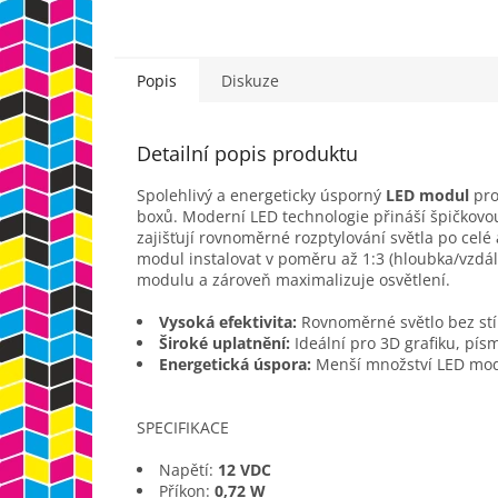
Popis
Diskuze
Detailní popis produktu
Spolehlivý a energeticky úsporný
LED modul
pro
boxů. Moderní LED technologie přináší špičkovo
zajišťují rovnoměrné rozptylování světla po celé
modul instalovat v poměru až 1:3 (hloubka/vzdá
modulu a zároveň maximalizuje osvětlení.
Vysoká efektivita:
Rovnoměrné světlo bez stí
Široké uplatnění:
Ideální pro 3D grafiku, písm
Energetická úspora:
Menší množství LED modu
SPECIFIKACE
Napětí:
12 VDC
Příkon:
0,72 W