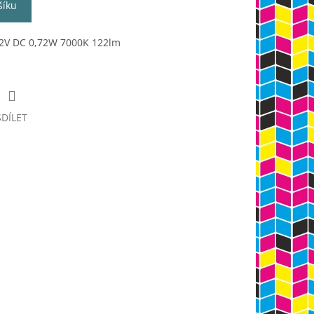
šíku
2V DC 0,72W 7000K 122lm
SDÍLET