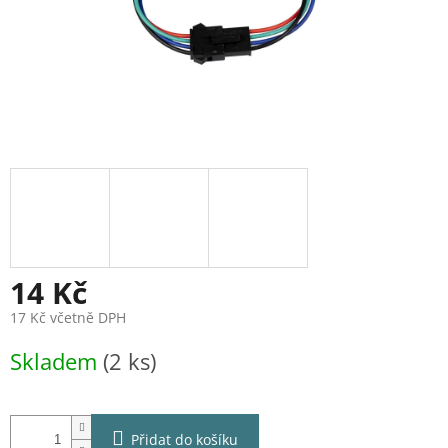
14 Kč
17 Kč včetně DPH
Měrná
Skladem
(2 ks)
cena:
Přidat do košíku