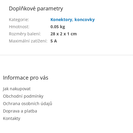
Doplňkové parametry
Kategorie
:
Konektory, koncovky
Hmotnost
:
0.05 kg
Rozměry balení
:
28 x 2 x 1 cm
Maximální zatížení
:
5 A
Z
á
p
a
Informace pro vás
t
Jak nakupovat
í
Obchodní podmínky
Ochrana osobních údajů
Doprava a platba
Kontakty