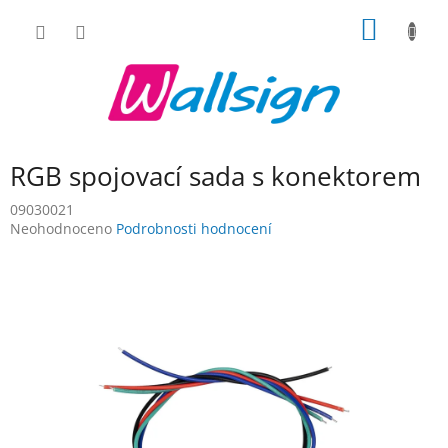
Přejít
NÁKUP
na
obsah
KOŠÍK
RGB spojovací sada s konektorem
09030021
Průměrné
Neohodnoceno
Podrobnosti hodnocení
hodnocení
produktu
je
0,0
z
5
hvězdiček.