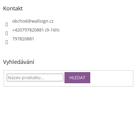
Kontakt
obchod
@
wallsign.cz
+420797820881 (9-16h)
797820881
Vyhledávání
HLEDAT