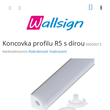
Přejít
NÁKUP
na
obsah
KOŠÍK
Koncovka profilu R5 s dírou
09030013
Průměrné
Neohodnoceno
Podrobnosti hodnocení
hodnocení
produktu
je
0,0
z
5
hvězdiček.