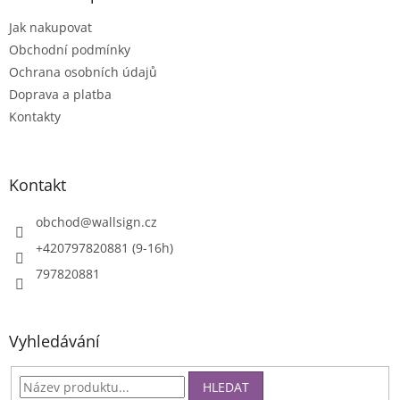
t
Jak nakupovat
í
Obchodní podmínky
Ochrana osobních údajů
Doprava a platba
Kontakty
Kontakt
obchod
@
wallsign.cz
+420797820881 (9-16h)
797820881
Vyhledávání
HLEDAT