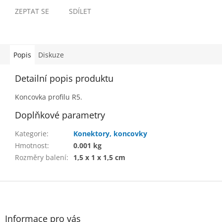
ZEPTAT SE
SDÍLET
Popis
Diskuze
Detailní popis produktu
Koncovka profilu R5.
Doplňkové parametry
Kategorie
:
Konektory, koncovky
Hmotnost
:
0.001 kg
Rozměry balení
:
1,5 x 1 x 1,5 cm
Z
á
p
a
Informace pro vás