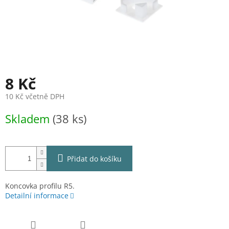
8 Kč
10 Kč včetně DPH
Měrná
Skladem
(38 ks)
cena:
Přidat do košíku
Koncovka profilu R5.
Detailní informace