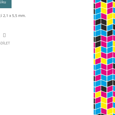
šíku
í 2,1 x 5,5 mm.
SDÍLET