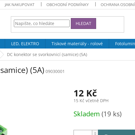
JAK NAKUPOVAT
OBCHODNÍ PODMÍNKY
OCHRANA OSOBNÍ
HLEDAT
LED, ELEKTRO
Tiskové materiály - rolové
Fotolumin
DC konektor se svorkovnicí (samice) (5A)
samice) (5A)
09030001
12 Kč
15 Kč včetně DPH
Měrná
Skladem
(19 ks)
cena: