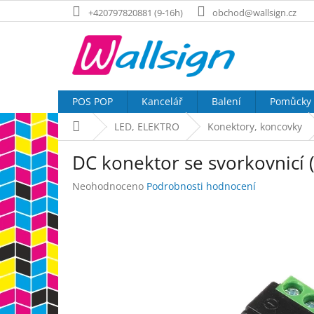
Přejít
+420797820881 (9-16h)
obchod@wallsign.cz
na
obsah
POS POP
Kancelář
Balení
Pomůcky
Domů
LED, ELEKTRO
Konektory, koncovky
DC konektor se svorkovnicí (
Průměrné
Neohodnoceno
Podrobnosti hodnocení
hodnocení
produktu
je
0,0
z
5
hvězdiček.