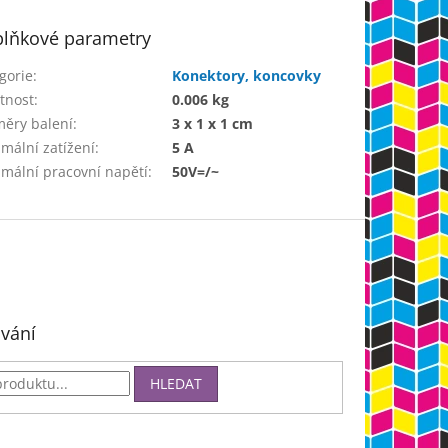
lňkové parametry
gorie
:
Konektory, koncovky
tnost
:
0.006 kg
ěry balení
:
3 x 1 x 1 cm
mální zatížení
:
5 A
mální pracovní napětí
:
50V=/~
vání
HLEDAT