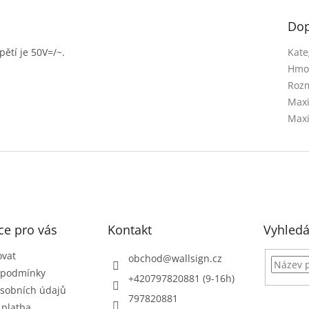
Dop
ětí je 50V=/~.
Kate
Hmo
Rozm
Maxi
Maxi
ce pro vás
Kontakt
Vyhledá
ovat
obchod
@
wallsign.cz
 podmínky
+420797820881 (9-16h)
sobních údajů
797820881
 platba