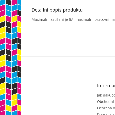
Detailní popis produktu
Maximální zatížení je 5A, maximální pracovní nap
Z
á
p
a
t
Informa
í
Jak nakup
Obchodní
Ochrana o
Doprava a