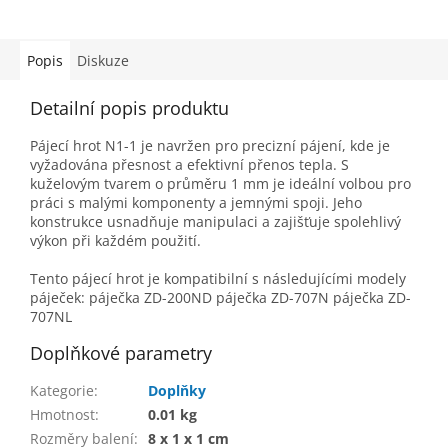
Popis
Diskuze
Detailní popis produktu
Pájecí hrot N1-1 je navržen pro precizní pájení, kde je
vyžadována přesnost a efektivní přenos tepla. S
kuželovým tvarem o průměru 1 mm je ideální volbou pro
práci s malými komponenty a jemnými spoji. Jeho
konstrukce usnadňuje manipulaci a zajišťuje spolehlivý
výkon při každém použití.
Tento pájecí hrot je kompatibilní s následujícími modely
páječek: páječka ZD-200ND páječka ZD-707N páječka ZD-
707NL
Doplňkové parametry
Kategorie
:
Doplňky
Hmotnost
:
0.01 kg
Rozměry balení
:
8 x 1 x 1 cm