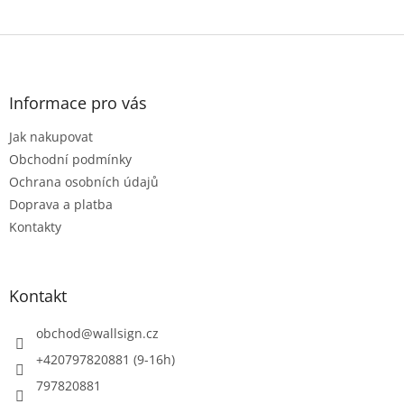
Z
á
p
a
Informace pro vás
t
Jak nakupovat
í
Obchodní podmínky
Ochrana osobních údajů
Doprava a platba
Kontakty
Kontakt
obchod
@
wallsign.cz
+420797820881 (9-16h)
797820881