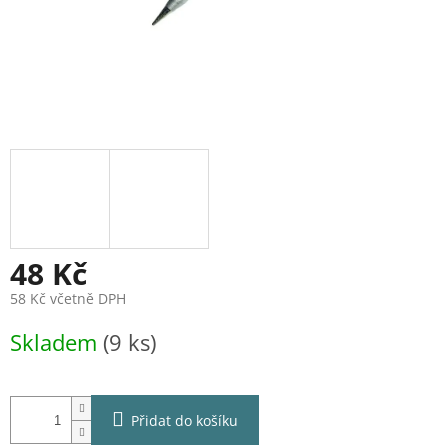
48 Kč
58 Kč včetně DPH
Měrná
Skladem
(9 ks)
cena:
Přidat do košíku