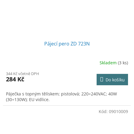
Pájecí pero ZD 723N
Skladem
(3 ks)
344 Kč včetně DPH
284 Kč
Do košíku
Páječka s topným tělískem; pistolová; 220÷240VAC; 40W
(30÷130W); EU vidlice.
Kód:
09010009