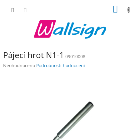
Přejít
NÁKUP
na
obsah
KOŠÍK
Pájecí hrot N1-1
09010008
Průměrné
Neohodnoceno
Podrobnosti hodnocení
hodnocení
produktu
je
0,0
z
5
hvězdiček.