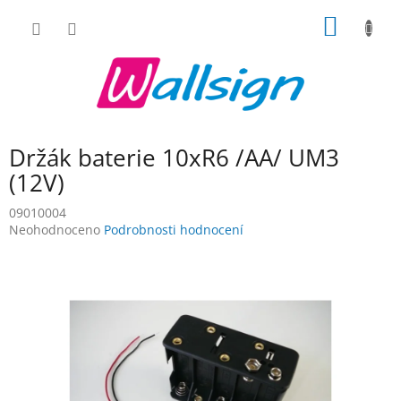
Přejít
NÁKUP
na
obsah
KOŠÍK
Držák baterie 10xR6 /AA/ UM3
(12V)
09010004
Průměrné
Neohodnoceno
Podrobnosti hodnocení
hodnocení
produktu
je
0,0
z
5
hvězdiček.