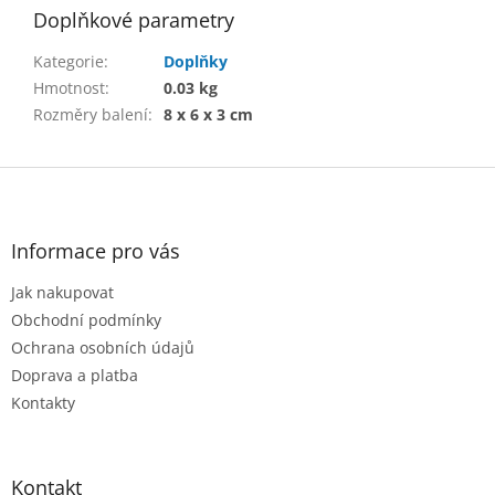
Doplňkové parametry
Kategorie
:
Doplňky
Hmotnost
:
0.03 kg
Rozměry balení
:
8 x 6 x 3 cm
Z
á
p
a
Informace pro vás
t
Jak nakupovat
í
Obchodní podmínky
Ochrana osobních údajů
Doprava a platba
Kontakty
Kontakt