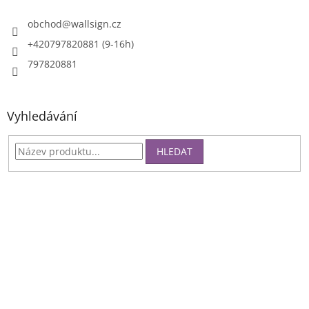
obchod
@
wallsign.cz
+420797820881 (9-16h)
797820881
Vyhledávání
HLEDAT