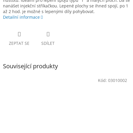
hustotu. Ideální pro lepení spojů typu "T" a malých ploch. Dá se
nanášet injekční stříkačkou. Lepené plochy se ihned spojí, po 1
až 2 hod. je možné s lepenými díly pohybovat.
Detailní informace
ZEPTAT SE
SDÍLET
Související produkty
Kód:
03010002