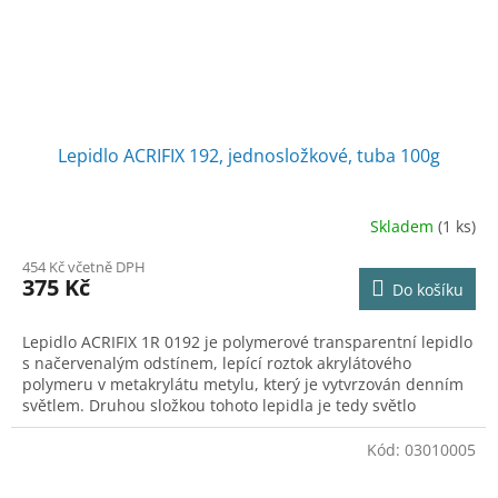
Lepidlo ACRIFIX 192, jednosložkové, tuba 100g
Skladem
(1 ks)
454 Kč včetně DPH
375 Kč
Do košíku
Lepidlo ACRIFIX 1R 0192 je polymerové transparentní lepidlo
s načervenalým odstínem, lepící roztok akrylátového
polymeru v metakrylátu metylu, který je vytvrzován denním
světlem. Druhou složkou tohoto lepidla je tedy světlo
obsahující UV záření (zářivka, denní světlo). Určeno pouze
pro čiré plexisklo! Baleno v hliníkové tubě, doba
Kód:
03010005
použitelnosti 24 měsíců od data plnění.