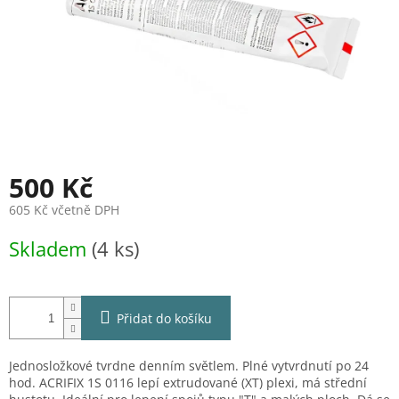
500 Kč
605 Kč včetně DPH
Měrná
Skladem
(4 ks)
cena:
Přidat do košíku
Jednosložkové tvrdne denním světlem. Plné vytvrdnutí po 24
hod. ACRIFIX 1S 0116 lepí extrudované (XT) plexi, má střední