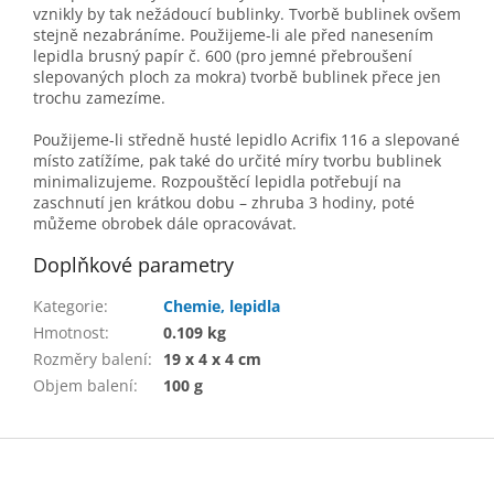
vznikly by tak nežádoucí bublinky. Tvorbě bublinek ovšem
stejně nezabráníme. Použijeme-li ale před nanesením
lepidla brusný papír č. 600 (pro jemné přebroušení
slepovaných ploch za mokra) tvorbě bublinek přece jen
trochu zamezíme.
Použijeme-li středně husté lepidlo Acrifix 116 a slepované
místo zatížíme, pak také do určité míry tvorbu bublinek
minimalizujeme. Rozpouštěcí lepidla potřebují na
zaschnutí jen krátkou dobu – zhruba 3 hodiny, poté
můžeme obrobek dále opracovávat.
Doplňkové parametry
Kategorie
:
Chemie, lepidla
Hmotnost
:
0.109 kg
Rozměry balení
:
19 x 4 x 4 cm
Objem balení
:
100 g
Z
á