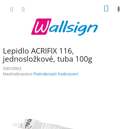
Přejít
NÁKUP
na
obsah
KOŠÍK
Lepidlo ACRIFIX 116,
jednosložkové, tuba 100g
03010003
Průměrné
Neohodnoceno
Podrobnosti hodnocení
hodnocení
produktu
je
0,0
z
5
hvězdiček.