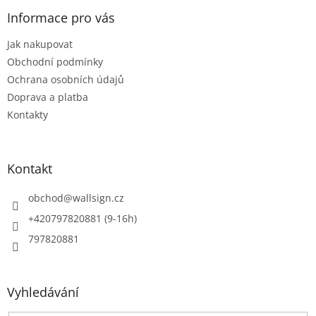
p
a
Informace pro vás
t
Jak nakupovat
í
Obchodní podmínky
Ochrana osobních údajů
Doprava a platba
Kontakty
Kontakt
obchod
@
wallsign.cz
+420797820881 (9-16h)
797820881
Vyhledávání