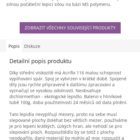
silnou počáteční lepicí silou na bázi MS polymeru.
ZOBRAZIT VŠECHNY SOUVISEJÍCÍ PRODUKTY
Popis
Diskuze
Detailní popis produktu
Díky střední viskozitě má Acrifix 116 malou schopnost
vyplňování spár. Spoj je vytvrzen v krátké době. Spojené
díly jsou rychle připravené k dalšímu zpracování a
vyznačují se vysokou odolností. Neobsahuje
dichlormethan - ekologické lepidlo. Baleno v hliníkové
tubě 100g, doba použitelnosti 24 měsíců od data plnění.
Tato lepidla nevyplňují mezery, proto na sebe musí
slepované plochy doléhat bez větších mezer, používáme
je pro lepení krátkých, úzkých hran, ale nehodí se pro
slepování ploch. Rozpouštědlo by se totiž z plochy
neodpařilo, daný materiál by mohlo až moc rozpustit a